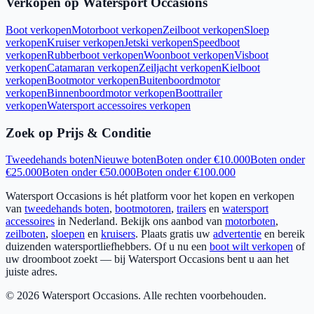
Verkopen op Watersport Occasions
Boot verkopen
Motorboot verkopen
Zeilboot verkopen
Sloep
verkopen
Kruiser verkopen
Jetski verkopen
Speedboot
verkopen
Rubberboot verkopen
Woonboot verkopen
Visboot
verkopen
Catamaran verkopen
Zeiljacht verkopen
Kielboot
verkopen
Bootmotor verkopen
Buitenboordmotor
verkopen
Binnenboordmotor verkopen
Boottrailer
verkopen
Watersport accessoires verkopen
Zoek op Prijs & Conditie
Tweedehands boten
Nieuwe boten
Boten onder €10.000
Boten onder
€25.000
Boten onder €50.000
Boten onder €100.000
Watersport Occasions is hét platform voor het kopen en verkopen
van
tweedehands boten
,
bootmotoren
,
trailers
en
watersport
accessoires
in Nederland. Bekijk ons aanbod van
motorboten
,
zeilboten
,
sloepen
en
kruisers
. Plaats gratis uw
advertentie
en bereik
duizenden watersportliefhebbers. Of u nu een
boot wilt verkopen
of
uw droomboot zoekt — bij Watersport Occasions bent u aan het
juiste adres.
©
2026
Watersport Occasions. Alle rechten voorbehouden.