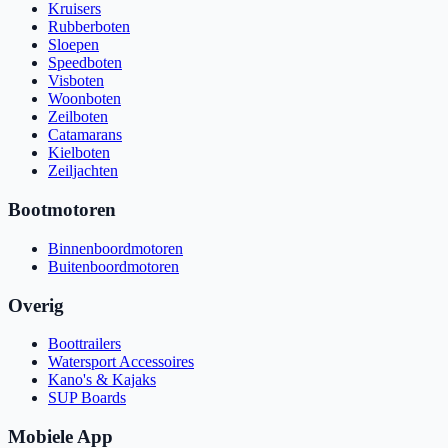
Kruisers
Rubberboten
Sloepen
Speedboten
Visboten
Woonboten
Zeilboten
Catamarans
Kielboten
Zeiljachten
Bootmotoren
Binnenboordmotoren
Buitenboordmotoren
Overig
Boottrailers
Watersport Accessoires
Kano's & Kajaks
SUP Boards
Mobiele App