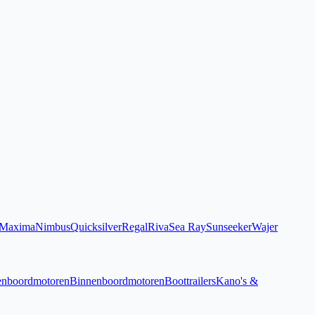
Maxima
Nimbus
Quicksilver
Regal
Riva
Sea Ray
Sunseeker
Wajer
enboordmotoren
Binnenboordmotoren
Boottrailers
Kano's &