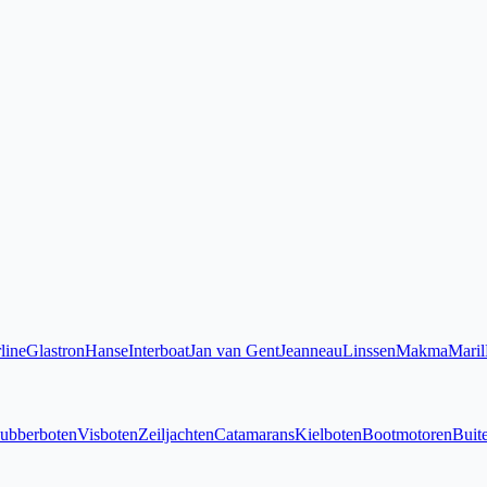
line
Glastron
Hanse
Interboat
Jan van Gent
Jeanneau
Linssen
Makma
Maril
ubberboten
Visboten
Zeiljachten
Catamarans
Kielboten
Bootmotoren
Buit