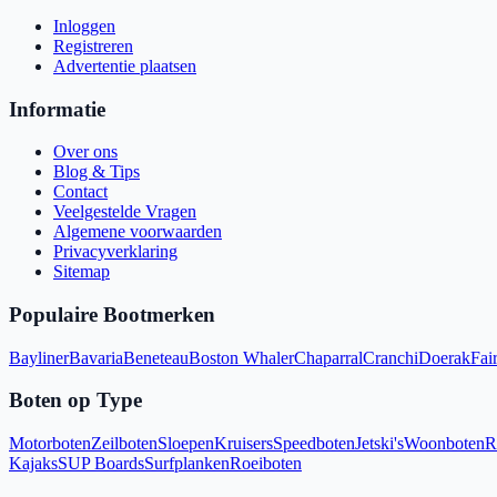
Inloggen
Registreren
Advertentie plaatsen
Informatie
Over ons
Blog & Tips
Contact
Veelgestelde Vragen
Algemene voorwaarden
Privacyverklaring
Sitemap
Populaire Bootmerken
Bayliner
Bavaria
Beneteau
Boston Whaler
Chaparral
Cranchi
Doerak
Fair
Boten op Type
Motorboten
Zeilboten
Sloepen
Kruisers
Speedboten
Jetski's
Woonboten
R
Kajaks
SUP Boards
Surfplanken
Roeiboten