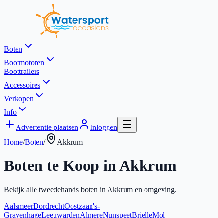
Boten
Bootmotoren
Boottrailers
Accessoires
Verkopen
Info
Advertentie plaatsen
Inloggen
Home
/
Boten
/
Akkrum
Boten te Koop in
Akkrum
Bekijk alle tweedehands boten in
Akkrum
en omgeving.
Aalsmeer
Dordrecht
Oostzaan
's-
Gravenhage
Leeuwarden
Almere
Nunspeet
Brielle
Mol