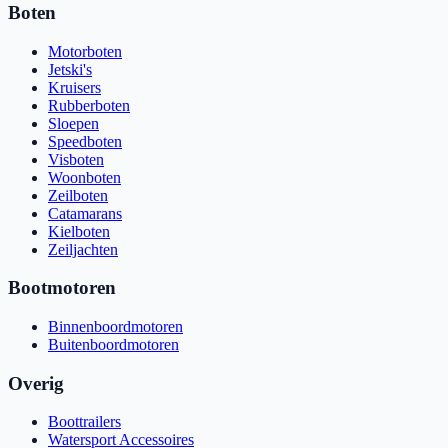
Boten
Motorboten
Jetski's
Kruisers
Rubberboten
Sloepen
Speedboten
Visboten
Woonboten
Zeilboten
Catamarans
Kielboten
Zeiljachten
Bootmotoren
Binnenboordmotoren
Buitenboordmotoren
Overig
Boottrailers
Watersport Accessoires