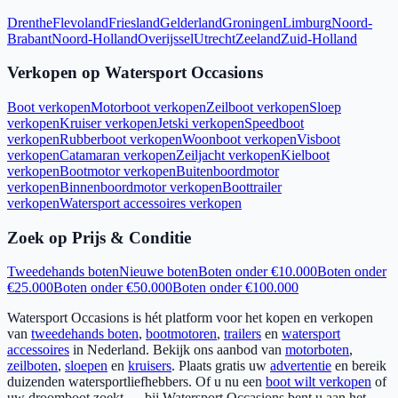
Drenthe
Flevoland
Friesland
Gelderland
Groningen
Limburg
Noord-
Brabant
Noord-Holland
Overijssel
Utrecht
Zeeland
Zuid-Holland
Verkopen op Watersport Occasions
Boot verkopen
Motorboot verkopen
Zeilboot verkopen
Sloep
verkopen
Kruiser verkopen
Jetski verkopen
Speedboot
verkopen
Rubberboot verkopen
Woonboot verkopen
Visboot
verkopen
Catamaran verkopen
Zeiljacht verkopen
Kielboot
verkopen
Bootmotor verkopen
Buitenboordmotor
verkopen
Binnenboordmotor verkopen
Boottrailer
verkopen
Watersport accessoires verkopen
Zoek op Prijs & Conditie
Tweedehands boten
Nieuwe boten
Boten onder €10.000
Boten onder
€25.000
Boten onder €50.000
Boten onder €100.000
Watersport Occasions is hét platform voor het kopen en verkopen
van
tweedehands boten
,
bootmotoren
,
trailers
en
watersport
accessoires
in Nederland. Bekijk ons aanbod van
motorboten
,
zeilboten
,
sloepen
en
kruisers
. Plaats gratis uw
advertentie
en bereik
duizenden watersportliefhebbers. Of u nu een
boot wilt verkopen
of
uw droomboot zoekt — bij Watersport Occasions bent u aan het