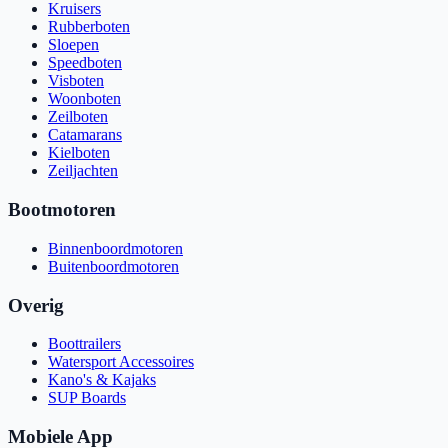
Kruisers
Rubberboten
Sloepen
Speedboten
Visboten
Woonboten
Zeilboten
Catamarans
Kielboten
Zeiljachten
Bootmotoren
Binnenboordmotoren
Buitenboordmotoren
Overig
Boottrailers
Watersport Accessoires
Kano's & Kajaks
SUP Boards
Mobiele App