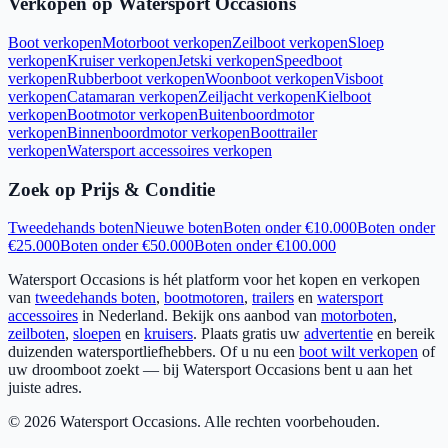
Verkopen op Watersport Occasions
Boot verkopen
Motorboot verkopen
Zeilboot verkopen
Sloep
verkopen
Kruiser verkopen
Jetski verkopen
Speedboot
verkopen
Rubberboot verkopen
Woonboot verkopen
Visboot
verkopen
Catamaran verkopen
Zeiljacht verkopen
Kielboot
verkopen
Bootmotor verkopen
Buitenboordmotor
verkopen
Binnenboordmotor verkopen
Boottrailer
verkopen
Watersport accessoires verkopen
Zoek op Prijs & Conditie
Tweedehands boten
Nieuwe boten
Boten onder €10.000
Boten onder
€25.000
Boten onder €50.000
Boten onder €100.000
Watersport Occasions is hét platform voor het kopen en verkopen
van
tweedehands boten
,
bootmotoren
,
trailers
en
watersport
accessoires
in Nederland. Bekijk ons aanbod van
motorboten
,
zeilboten
,
sloepen
en
kruisers
. Plaats gratis uw
advertentie
en bereik
duizenden watersportliefhebbers. Of u nu een
boot wilt verkopen
of
uw droomboot zoekt — bij Watersport Occasions bent u aan het
juiste adres.
©
2026
Watersport Occasions. Alle rechten voorbehouden.