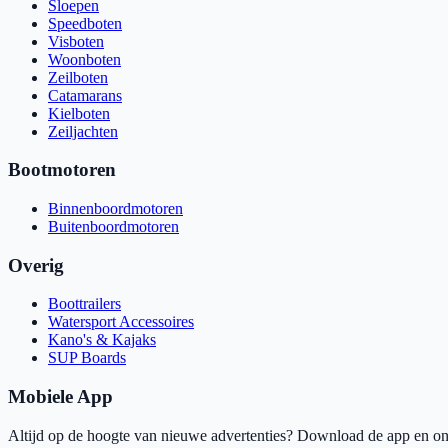
Sloepen
Speedboten
Visboten
Woonboten
Zeilboten
Catamarans
Kielboten
Zeiljachten
Bootmotoren
Binnenboordmotoren
Buitenboordmotoren
Overig
Boottrailers
Watersport Accessoires
Kano's & Kajaks
SUP Boards
Mobiele App
Altijd op de hoogte van nieuwe advertenties? Download de app en ont