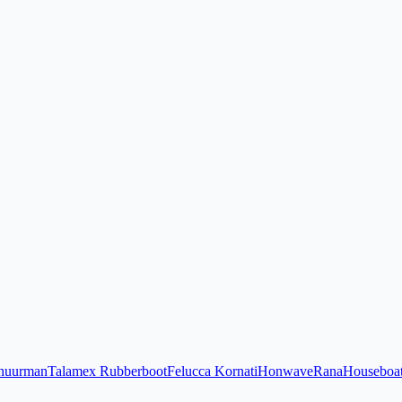
huurman
Talamex Rubberboot
Felucca Kornati
Honwave
Rana
Houseboa