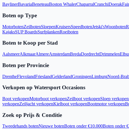
Bayliner
Bavaria
Beneteau
Boston Whaler
Chaparral
Cranchi
Doerak
Fair
Boten op Type
Motorboten
Zeilboten
Sloepen
Kruisers
Speedboten
Jetski's
Woonboten
R
Kajaks
SUP Boards
Surfplanken
Roeiboten
Boten te Koop per Stad
Aalsmeer
Alkmaar
Almere
Amsterdam
Breda
Dordrecht
Drimmelen
Elbu
Boten per Provincie
Drenthe
Flevoland
Friesland
Gelderland
Groningen
Limburg
Noord-Brab
Verkopen op Watersport Occasions
Boot verkopen
Motorboot verkopen
Zeilboot verkopen
Sloep verkopen
verkopen
Zeiljacht verkopen
Kielboot verkopen
Bootmotor verkopen
B
Zoek op Prijs & Conditie
Tweedehands boten
Nieuwe boten
Boten onder €10.000
Boten onder 