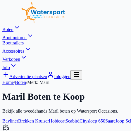
Boten
Bootmotoren
Boottrailers
Accessoires
Verkopen
Info
Advertentie plaatsen
Inloggen
Home
/
Boten
/
Merk:
Maril
Maril
Boten te Koop
Bekijk alle tweedehands
Maril
boten op Watersport Occasions.
Bayliner
Brekken Kruiser
Hobiecat
Seabird
Citysloep 650
Saare
Joop Sc