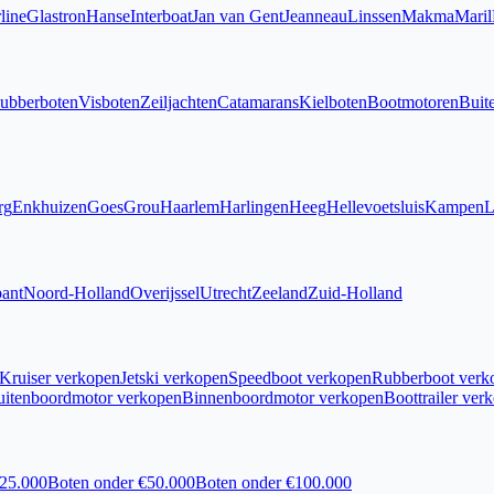
line
Glastron
Hanse
Interboat
Jan van Gent
Jeanneau
Linssen
Makma
Maril
ubberboten
Visboten
Zeiljachten
Catamarans
Kielboten
Bootmotoren
Buit
rg
Enkhuizen
Goes
Grou
Haarlem
Harlingen
Heeg
Hellevoetsluis
Kampen
L
ant
Noord-Holland
Overijssel
Utrecht
Zeeland
Zuid-Holland
Kruiser verkopen
Jetski verkopen
Speedboot verkopen
Rubberboot verk
uitenboordmotor verkopen
Binnenboordmotor verkopen
Boottrailer ver
€25.000
Boten onder €50.000
Boten onder €100.000