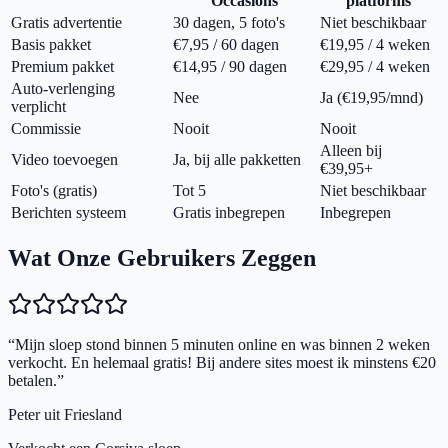
Occasions
platforms
Gratis advertentie
30 dagen, 5 foto's
Niet beschikbaar
Basis pakket
€7,95 / 60 dagen
€19,95 / 4 weken
Premium pakket
€14,95 / 90 dagen
€29,95 / 4 weken
Auto-verlenging
Nee
Ja (€19,95/mnd)
verplicht
Commissie
Nooit
Nooit
Alleen bij
Video toevoegen
Ja, bij alle pakketten
€39,95+
Foto's (gratis)
Tot 5
Niet beschikbaar
Berichten systeem
Gratis inbegrepen
Inbegrepen
Wat Onze Gebruikers Zeggen
“
Mijn sloep stond binnen 5 minuten online en was binnen 2 weken
verkocht. En helemaal gratis! Bij andere sites moest ik minstens €20
betalen.
”
Peter uit Friesland