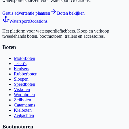
watersporters kiezen voor Watersport Occasions.
Gratis advertentie plaatsen
Boten bekijken
Watersport
Occasions
Het platform voor watersportliefhebbers. Koop en verkoop
tweedehands boten, bootmotoren, trailers en accessoires.
Boten
Motorboten
Jetski's
Kruisers
Rubberboten
Sloepen
Speedboten
Visboten
Woonboten
Zeilboten
Catamarans
Kielboten
Zeiljachten
Bootmotoren