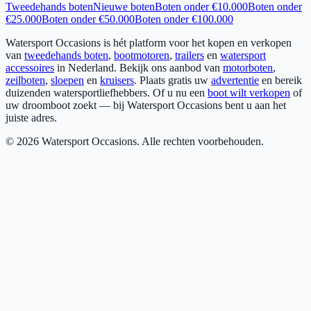
Tweedehands boten
Nieuwe boten
Boten onder €10.000
Boten onder
€25.000
Boten onder €50.000
Boten onder €100.000
Watersport Occasions is hét platform voor het kopen en verkopen
van
tweedehands boten
,
bootmotoren
,
trailers
en
watersport
accessoires
in Nederland. Bekijk ons aanbod van
motorboten
,
zeilboten
,
sloepen
en
kruisers
. Plaats gratis uw
advertentie
en bereik
duizenden watersportliefhebbers. Of u nu een
boot wilt verkopen
of
uw droomboot zoekt — bij Watersport Occasions bent u aan het
juiste adres.
©
2026
Watersport Occasions. Alle rechten voorbehouden.