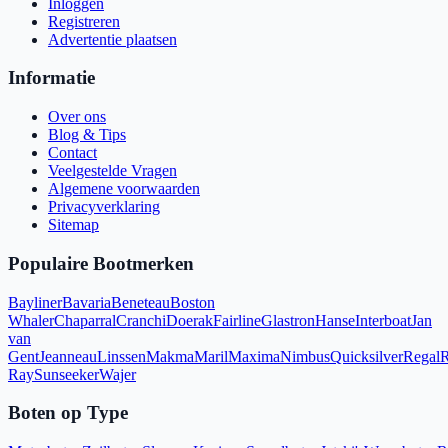
Inloggen
Registreren
Advertentie plaatsen
Informatie
Over ons
Blog & Tips
Contact
Veelgestelde Vragen
Algemene voorwaarden
Privacyverklaring
Sitemap
Populaire Bootmerken
Bayliner
Bavaria
Beneteau
Boston
Whaler
Chaparral
Cranchi
Doerak
Fairline
Glastron
Hanse
Interboat
Jan
van
Gent
Jeanneau
Linssen
Makma
Maril
Maxima
Nimbus
Quicksilver
Regal
R
Ray
Sunseeker
Wajer
Boten op Type