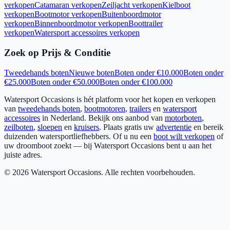
verkopen
Catamaran verkopen
Zeiljacht verkopen
Kielboot
verkopen
Bootmotor verkopen
Buitenboordmotor
verkopen
Binnenboordmotor verkopen
Boottrailer
verkopen
Watersport accessoires verkopen
Zoek op Prijs & Conditie
Tweedehands boten
Nieuwe boten
Boten onder €10.000
Boten onder
€25.000
Boten onder €50.000
Boten onder €100.000
Watersport Occasions is hét platform voor het kopen en verkopen
van
tweedehands boten
,
bootmotoren
,
trailers
en
watersport
accessoires
in Nederland. Bekijk ons aanbod van
motorboten
,
zeilboten
,
sloepen
en
kruisers
. Plaats gratis uw
advertentie
en bereik
duizenden watersportliefhebbers. Of u nu een
boot wilt verkopen
of
uw droomboot zoekt — bij Watersport Occasions bent u aan het
juiste adres.
©
2026
Watersport Occasions. Alle rechten voorbehouden.