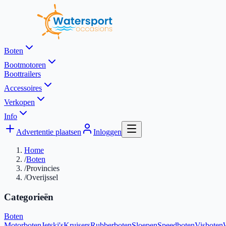
Boten
Bootmotoren
Boottrailers
Accessoires
Verkopen
Info
Advertentie plaatsen
Inloggen
Home
/
Boten
/
Provincies
/
Overijssel
Categorieën
Boten
Motorboten
Jetski's
Kruisers
Rubberboten
Sloepen
Speedboten
Visboten