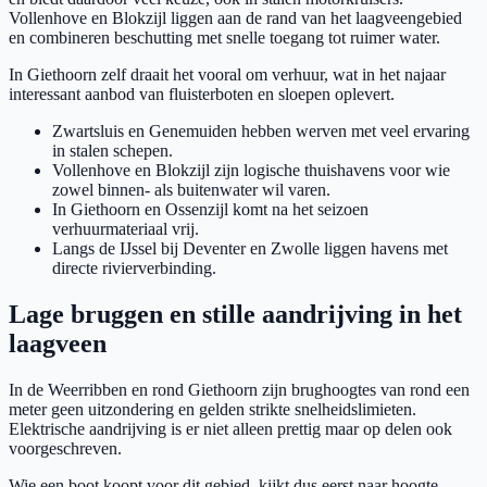
Vollenhove en Blokzijl liggen aan de rand van het laagveengebied
en combineren beschutting met snelle toegang tot ruimer water.
In Giethoorn zelf draait het vooral om verhuur, wat in het najaar
interessant aanbod van fluisterboten en sloepen oplevert.
Zwartsluis en Genemuiden hebben werven met veel ervaring
in stalen schepen.
Vollenhove en Blokzijl zijn logische thuishavens voor wie
zowel binnen- als buitenwater wil varen.
In Giethoorn en Ossenzijl komt na het seizoen
verhuurmateriaal vrij.
Langs de IJssel bij Deventer en Zwolle liggen havens met
directe rivierverbinding.
Lage bruggen en stille aandrijving in het
laagveen
In de Weerribben en rond Giethoorn zijn brughoogtes van rond een
meter geen uitzondering en gelden strikte snelheidslimieten.
Elektrische aandrijving is er niet alleen prettig maar op delen ook
voorgeschreven.
Wie een boot koopt voor dit gebied, kijkt dus eerst naar hoogte,