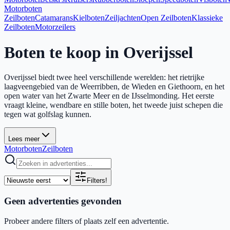
Motorboten
Zeilboten
Catamarans
Kielboten
Zeiljachten
Open Zeilboten
Klassieke
Zeilboten
Motorzeilers
Boten te koop in Overijssel
Overijssel biedt twee heel verschillende werelden: het rietrijke
laagveengebied van de Weerribben, de Wieden en Giethoorn, en het
open water van het Zwarte Meer en de IJsselmonding. Het eerste
vraagt kleine, wendbare en stille boten, het tweede juist schepen die
tegen wat golfslag kunnen.
Lees meer
Motorboten
Zeilboten
Filters
!
Geen advertenties gevonden
Probeer andere filters of plaats zelf een advertentie.