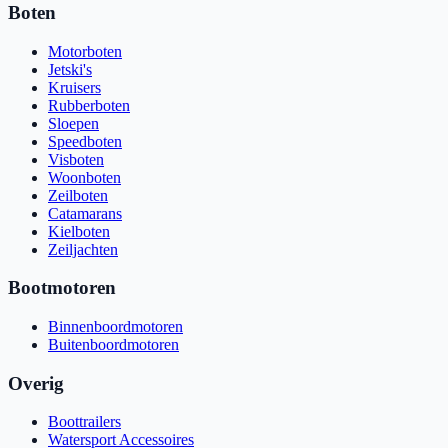
Boten
Motorboten
Jetski's
Kruisers
Rubberboten
Sloepen
Speedboten
Visboten
Woonboten
Zeilboten
Catamarans
Kielboten
Zeiljachten
Bootmotoren
Binnenboordmotoren
Buitenboordmotoren
Overig
Boottrailers
Watersport Accessoires