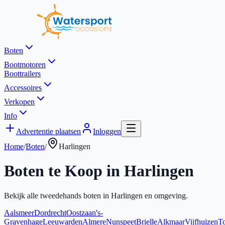
Boten
Bootmotoren
Boottrailers
Accessoires
Verkopen
Info
Advertentie plaatsen
Inloggen
Home
/
Boten
/
Harlingen
Boten te Koop in
Harlingen
Bekijk alle tweedehands boten in
Harlingen
en omgeving.
Aalsmeer
Dordrecht
Oostzaan
's-
Gravenhage
Leeuwarden
Almere
Nunspeet
Brielle
Alkmaar
Vijfhuizen
To