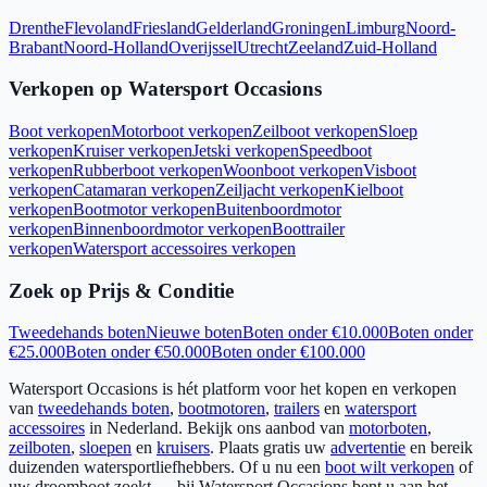
Drenthe
Flevoland
Friesland
Gelderland
Groningen
Limburg
Noord-
Brabant
Noord-Holland
Overijssel
Utrecht
Zeeland
Zuid-Holland
Verkopen op Watersport Occasions
Boot verkopen
Motorboot verkopen
Zeilboot verkopen
Sloep
verkopen
Kruiser verkopen
Jetski verkopen
Speedboot
verkopen
Rubberboot verkopen
Woonboot verkopen
Visboot
verkopen
Catamaran verkopen
Zeiljacht verkopen
Kielboot
verkopen
Bootmotor verkopen
Buitenboordmotor
verkopen
Binnenboordmotor verkopen
Boottrailer
verkopen
Watersport accessoires verkopen
Zoek op Prijs & Conditie
Tweedehands boten
Nieuwe boten
Boten onder €10.000
Boten onder
€25.000
Boten onder €50.000
Boten onder €100.000
Watersport Occasions is hét platform voor het kopen en verkopen
van
tweedehands boten
,
bootmotoren
,
trailers
en
watersport
accessoires
in Nederland. Bekijk ons aanbod van
motorboten
,
zeilboten
,
sloepen
en
kruisers
. Plaats gratis uw
advertentie
en bereik
duizenden watersportliefhebbers. Of u nu een
boot wilt verkopen
of
uw droomboot zoekt — bij Watersport Occasions bent u aan het