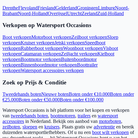
Drenthe
Flevoland
Friesland
Gelderland
Groningen
Limburg
Noord-
Brabant
Noord-Holland
Overijssel
Utrecht
Zeeland
Zuid-Holland
Verkopen op Watersport Occasions
Boot verkopen
Motorboot verkopen
Zeilboot verkopen
Sloep
verkopen
Kruiser verkopen
Jetski verkopen
Speedboot
verkopen
Rubberboot verkopen
Woonboot verkopen
Visboot
verkopen
Catamaran verkopen
Zeiljacht verkopen
Kielboot
verkopen
Bootmotor verkopen
Buitenboordmotor
verkopen
Binnenboordmotor verkopen
Boottrailer
verkopen
Watersport accessoires verkopen
Zoek op Prijs & Conditie
Tweedehands boten
Nieuwe boten
Boten onder €10.000
Boten onder
€25.000
Boten onder €50.000
Boten onder €100.000
Watersport Occasions is hét platform voor het kopen en verkopen
van
tweedehands boten
,
bootmotoren
,
trailers
en
watersport
accessoires
in Nederland. Bekijk ons aanbod van
motorboten
,
zeilboten
,
sloepen
en
kruisers
. Plaats gratis uw
advertentie
en bereik
duizenden watersportliefhebbers. Of u nu een
boot wilt verkopen
of
uw droomboot zoekt — bij Watersport Occasions bent u aan het