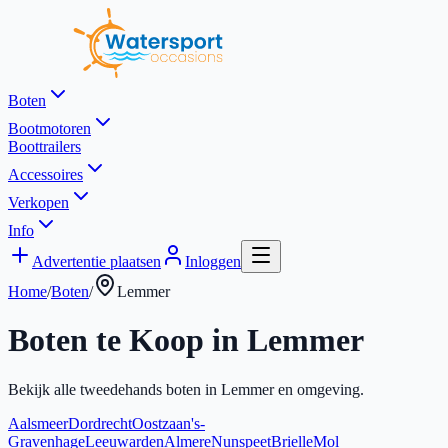
Boten
Bootmotoren
Boottrailers
Accessoires
Verkopen
Info
Advertentie plaatsen
Inloggen
Home
/
Boten
/
Lemmer
Boten te Koop in
Lemmer
Bekijk alle tweedehands boten in
Lemmer
en omgeving.
Aalsmeer
Dordrecht
Oostzaan
's-
Gravenhage
Leeuwarden
Almere
Nunspeet
Brielle
Mol