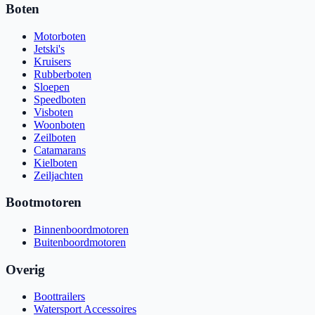
Boten
Motorboten
Jetski's
Kruisers
Rubberboten
Sloepen
Speedboten
Visboten
Woonboten
Zeilboten
Catamarans
Kielboten
Zeiljachten
Bootmotoren
Binnenboordmotoren
Buitenboordmotoren
Overig
Boottrailers
Watersport Accessoires