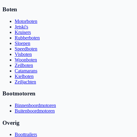
Boten
Motorboten
Jetski's
Kruisers
Rubberboten
Sloepen
Speedboten
Visboten
Woonboten
Zeilboten
Catamarans
Kielboten
Zeiljachten
Bootmotoren
Binnenboordmotoren
Buitenboordmotoren
Overig
Boottrailers