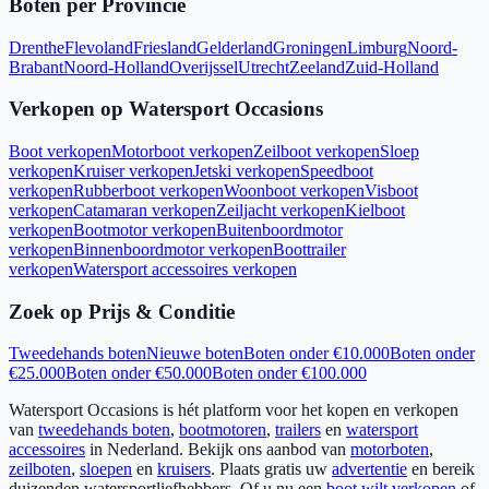
Boten per Provincie
Drenthe
Flevoland
Friesland
Gelderland
Groningen
Limburg
Noord-
Brabant
Noord-Holland
Overijssel
Utrecht
Zeeland
Zuid-Holland
Verkopen op Watersport Occasions
Boot verkopen
Motorboot verkopen
Zeilboot verkopen
Sloep
verkopen
Kruiser verkopen
Jetski verkopen
Speedboot
verkopen
Rubberboot verkopen
Woonboot verkopen
Visboot
verkopen
Catamaran verkopen
Zeiljacht verkopen
Kielboot
verkopen
Bootmotor verkopen
Buitenboordmotor
verkopen
Binnenboordmotor verkopen
Boottrailer
verkopen
Watersport accessoires verkopen
Zoek op Prijs & Conditie
Tweedehands boten
Nieuwe boten
Boten onder €10.000
Boten onder
€25.000
Boten onder €50.000
Boten onder €100.000
Watersport Occasions is hét platform voor het kopen en verkopen
van
tweedehands boten
,
bootmotoren
,
trailers
en
watersport
accessoires
in Nederland. Bekijk ons aanbod van
motorboten
,
zeilboten
,
sloepen
en
kruisers
. Plaats gratis uw
advertentie
en bereik
duizenden watersportliefhebbers. Of u nu een
boot wilt verkopen
of