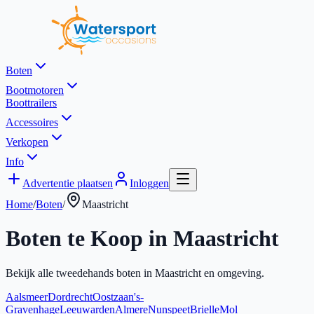
Boten
Bootmotoren
Boottrailers
Accessoires
Verkopen
Info
Advertentie plaatsen
Inloggen
Home
/
Boten
/
Maastricht
Boten te Koop in
Maastricht
Bekijk alle tweedehands boten in
Maastricht
en omgeving.
Aalsmeer
Dordrecht
Oostzaan
's-
Gravenhage
Leeuwarden
Almere
Nunspeet
Brielle
Mol