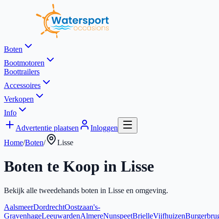
Boten
Bootmotoren
Boottrailers
Accessoires
Verkopen
Info
Advertentie plaatsen
Inloggen
Home
/
Boten
/
Lisse
Boten te Koop in
Lisse
Bekijk alle tweedehands boten in
Lisse
en omgeving.
Aalsmeer
Dordrecht
Oostzaan
's-
Gravenhage
Leeuwarden
Almere
Nunspeet
Brielle
Vijfhuizen
Burgerbru