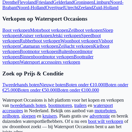
Drenthe
Flevoland
Friesland
Gelderland
Groningen
Limburg
Noord-
Brabant
Noord-Holland
Overijssel
Utrecht
Zeeland
Zuid-Holland
Verkopen op Watersport Occasions
Boot verkopen
Motorboot verkopen
Zeilboot verkopen
Sloep
verkopen
Kruiser verkopen
Jetski verkopen
Speedboot
verkopen
Rubberboot verkopen
Woonboot verkopen
Visboot
verkopen
Catamaran verkopen
Zeiljacht verkopen
Kielboot
verkopen
Bootmotor verkopen
Buitenboordmotor
verkopen
Binnenboordmotor verkopen
Boottrailer
verkopen
Watersport accessoires verkopen
Zoek op Prijs & Conditie
Tweedehands boten
Nieuwe boten
Boten onder €10.000
Boten onder
€25.000
Boten onder €50.000
Boten onder €100.000
Watersport Occasions is hét platform voor het kopen en verkopen
van
tweedehands boten
,
bootmotoren
,
trailers
en
watersport
accessoires
in Nederland. Bekijk ons aanbod van
motorboten
,
zeilboten
,
sloepen
en
kruisers
. Plaats gratis uw
advertentie
en bereik
duizenden watersportliefhebbers. Of u nu een
boot wilt verkopen
of
uw droomboot zoekt — bij Watersport Occasions bent u aan het
juiste adres.