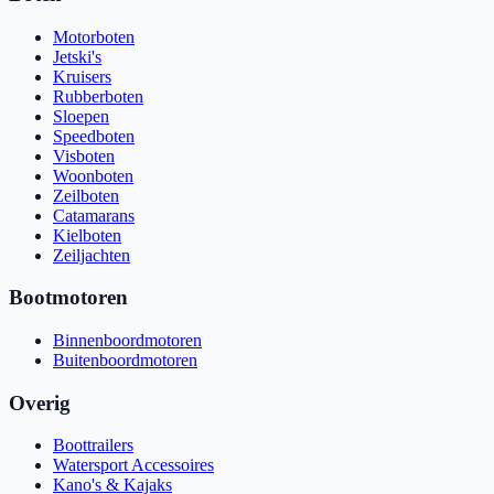
Motorboten
Jetski's
Kruisers
Rubberboten
Sloepen
Speedboten
Visboten
Woonboten
Zeilboten
Catamarans
Kielboten
Zeiljachten
Bootmotoren
Binnenboordmotoren
Buitenboordmotoren
Overig
Boottrailers
Watersport Accessoires
Kano's & Kajaks