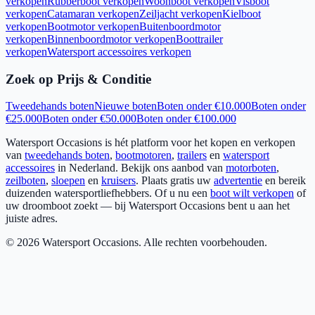
verkopen
Rubberboot verkopen
Woonboot verkopen
Visboot
verkopen
Catamaran verkopen
Zeiljacht verkopen
Kielboot
verkopen
Bootmotor verkopen
Buitenboordmotor
verkopen
Binnenboordmotor verkopen
Boottrailer
verkopen
Watersport accessoires verkopen
Zoek op Prijs & Conditie
Tweedehands boten
Nieuwe boten
Boten onder €10.000
Boten onder
€25.000
Boten onder €50.000
Boten onder €100.000
Watersport Occasions is hét platform voor het kopen en verkopen
van
tweedehands boten
,
bootmotoren
,
trailers
en
watersport
accessoires
in Nederland. Bekijk ons aanbod van
motorboten
,
zeilboten
,
sloepen
en
kruisers
. Plaats gratis uw
advertentie
en bereik
duizenden watersportliefhebbers. Of u nu een
boot wilt verkopen
of
uw droomboot zoekt — bij Watersport Occasions bent u aan het
juiste adres.
©
2026
Watersport Occasions. Alle rechten voorbehouden.