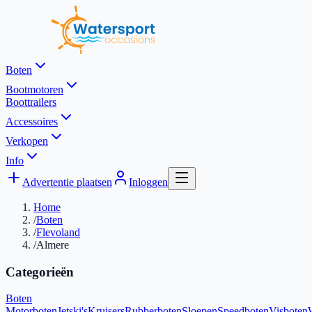
Boten
Bootmotoren
Boottrailers
Accessoires
Verkopen
Info
Advertentie plaatsen
Inloggen
Home
/
Boten
/
Flevoland
/
Almere
Categorieën
Boten
Motorboten
Jetski's
Kruisers
Rubberboten
Sloepen
Speedboten
Visboten