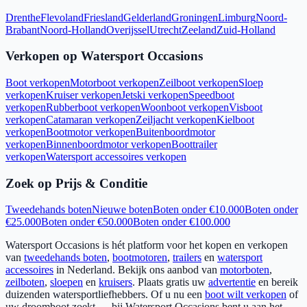
Drenthe
Flevoland
Friesland
Gelderland
Groningen
Limburg
Noord-
Brabant
Noord-Holland
Overijssel
Utrecht
Zeeland
Zuid-Holland
Verkopen op Watersport Occasions
Boot verkopen
Motorboot verkopen
Zeilboot verkopen
Sloep
verkopen
Kruiser verkopen
Jetski verkopen
Speedboot
verkopen
Rubberboot verkopen
Woonboot verkopen
Visboot
verkopen
Catamaran verkopen
Zeiljacht verkopen
Kielboot
verkopen
Bootmotor verkopen
Buitenboordmotor
verkopen
Binnenboordmotor verkopen
Boottrailer
verkopen
Watersport accessoires verkopen
Zoek op Prijs & Conditie
Tweedehands boten
Nieuwe boten
Boten onder €10.000
Boten onder
€25.000
Boten onder €50.000
Boten onder €100.000
Watersport Occasions is hét platform voor het kopen en verkopen
van
tweedehands boten
,
bootmotoren
,
trailers
en
watersport
accessoires
in Nederland. Bekijk ons aanbod van
motorboten
,
zeilboten
,
sloepen
en
kruisers
. Plaats gratis uw
advertentie
en bereik
duizenden watersportliefhebbers. Of u nu een
boot wilt verkopen
of
uw droomboot zoekt — bij Watersport Occasions bent u aan het