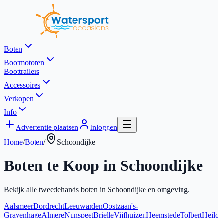
Boten
Bootmotoren
Boottrailers
Accessoires
Verkopen
Info
Advertentie plaatsen
Inloggen
Home
/
Boten
/
Schoondijke
Boten te Koop in
Schoondijke
Bekijk alle tweedehands boten in
Schoondijke
en omgeving.
Aalsmeer
Dordrecht
Leeuwarden
Oostzaan
's-
Gravenhage
Almere
Nunspeet
Brielle
Vijfhuizen
Heemstede
Tolbert
Heil