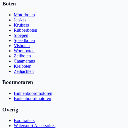
Boten
Motorboten
Jetski's
Kruisers
Rubberboten
Sloepen
Speedboten
Visboten
Woonboten
Zeilboten
Catamarans
Kielboten
Zeiljachten
Bootmotoren
Binnenboordmotoren
Buitenboordmotoren
Overig
Boottrailers
Watersport Accessoires