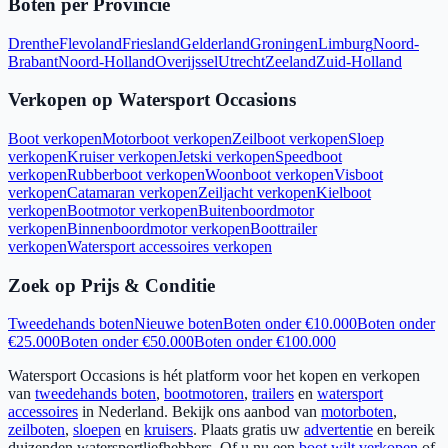
Boten per Provincie
Drenthe
Flevoland
Friesland
Gelderland
Groningen
Limburg
Noord-
Brabant
Noord-Holland
Overijssel
Utrecht
Zeeland
Zuid-Holland
Verkopen op Watersport Occasions
Boot verkopen
Motorboot verkopen
Zeilboot verkopen
Sloep
verkopen
Kruiser verkopen
Jetski verkopen
Speedboot
verkopen
Rubberboot verkopen
Woonboot verkopen
Visboot
verkopen
Catamaran verkopen
Zeiljacht verkopen
Kielboot
verkopen
Bootmotor verkopen
Buitenboordmotor
verkopen
Binnenboordmotor verkopen
Boottrailer
verkopen
Watersport accessoires verkopen
Zoek op Prijs & Conditie
Tweedehands boten
Nieuwe boten
Boten onder €10.000
Boten onder
€25.000
Boten onder €50.000
Boten onder €100.000
Watersport Occasions is hét platform voor het kopen en verkopen
van
tweedehands boten
,
bootmotoren
,
trailers
en
watersport
accessoires
in Nederland. Bekijk ons aanbod van
motorboten
,
zeilboten
,
sloepen
en
kruisers
. Plaats gratis uw
advertentie
en bereik
duizenden watersportliefhebbers. Of u nu een
boot wilt verkopen
of