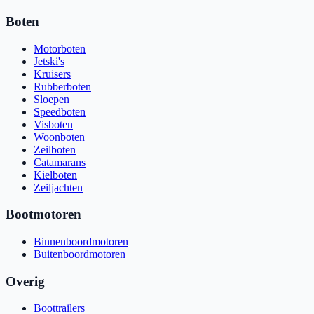
Boten
Motorboten
Jetski's
Kruisers
Rubberboten
Sloepen
Speedboten
Visboten
Woonboten
Zeilboten
Catamarans
Kielboten
Zeiljachten
Bootmotoren
Binnenboordmotoren
Buitenboordmotoren
Overig
Boottrailers