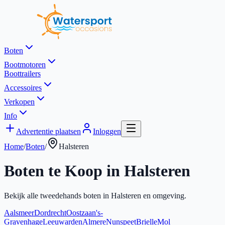
Boten
Bootmotoren
Boottrailers
Accessoires
Verkopen
Info
Advertentie plaatsen
Inloggen
Home
/
Boten
/
Halsteren
Boten te Koop in
Halsteren
Bekijk alle tweedehands boten in
Halsteren
en omgeving.
Aalsmeer
Dordrecht
Oostzaan
's-
Gravenhage
Leeuwarden
Almere
Nunspeet
Brielle
Mol