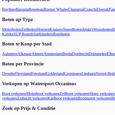
Bayliner
Bavaria
Beneteau
Boston Whaler
Chaparral
Cranchi
Doerak
Fair
Boten op Type
Motorboten
Zeilboten
Sloepen
Kruisers
Speedboten
Jetski's
Woonboten
R
Kajaks
SUP Boards
Surfplanken
Roeiboten
Boten te Koop per Stad
Aalsmeer
Alkmaar
Almere
Amsterdam
Breda
Dordrecht
Drimmelen
Elbu
Boten per Provincie
Drenthe
Flevoland
Friesland
Gelderland
Groningen
Limburg
Noord-Brab
Verkopen op Watersport Occasions
Boot verkopen
Motorboot verkopen
Zeilboot verkopen
Sloep verkopen
verkopen
Zeiljacht verkopen
Kielboot verkopen
Bootmotor verkopen
B
Zoek op Prijs & Conditie