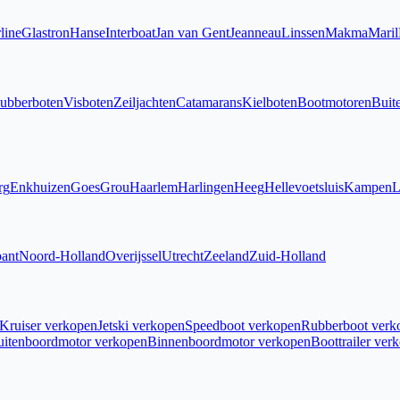
line
Glastron
Hanse
Interboat
Jan van Gent
Jeanneau
Linssen
Makma
Maril
ubberboten
Visboten
Zeiljachten
Catamarans
Kielboten
Bootmotoren
Buit
rg
Enkhuizen
Goes
Grou
Haarlem
Harlingen
Heeg
Hellevoetsluis
Kampen
L
ant
Noord-Holland
Overijssel
Utrecht
Zeeland
Zuid-Holland
Kruiser verkopen
Jetski verkopen
Speedboot verkopen
Rubberboot verk
uitenboordmotor verkopen
Binnenboordmotor verkopen
Boottrailer ver