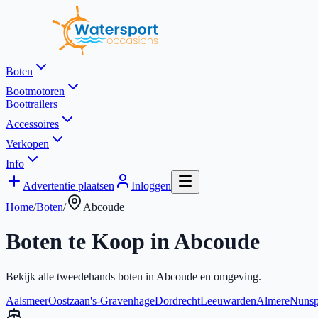
Boten
Bootmotoren
Boottrailers
Accessoires
Verkopen
Info
Advertentie plaatsen
Inloggen
Home
/
Boten
/
Abcoude
Boten te Koop in
Abcoude
Bekijk alle tweedehands boten in
Abcoude
en omgeving.
Aalsmeer
Oostzaan
's-Gravenhage
Dordrecht
Leeuwarden
Almere
Nunsp