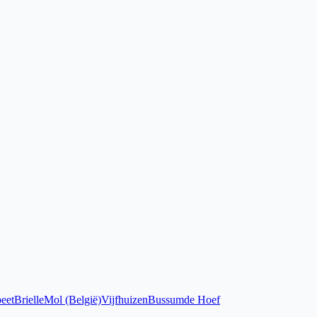
eet
Brielle
Mol (België)
Vijfhuizen
Bussum
de Hoef