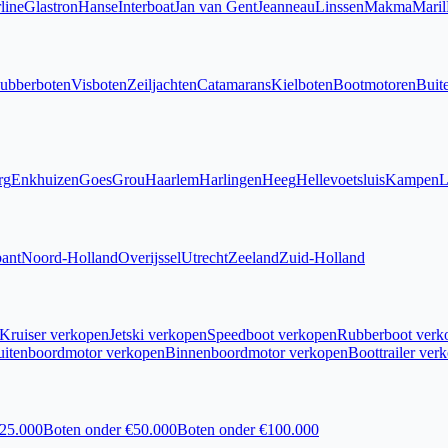
line
Glastron
Hanse
Interboat
Jan van Gent
Jeanneau
Linssen
Makma
Maril
ubberboten
Visboten
Zeiljachten
Catamarans
Kielboten
Bootmotoren
Buit
rg
Enkhuizen
Goes
Grou
Haarlem
Harlingen
Heeg
Hellevoetsluis
Kampen
L
ant
Noord-Holland
Overijssel
Utrecht
Zeeland
Zuid-Holland
Kruiser verkopen
Jetski verkopen
Speedboot verkopen
Rubberboot verk
uitenboordmotor verkopen
Binnenboordmotor verkopen
Boottrailer ver
€25.000
Boten onder €50.000
Boten onder €100.000