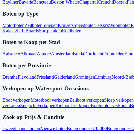
Bayliner
Bavaria
Beneteau
Boston Whaler
Chaparral
Cranchi
Doerak
Fair
Boten op Type
Motorboten
Zeilboten
Sloepen
Kruisers
Speedboten
Jetski's
Woonboten
R
Kajaks
SUP Boards
Surfplanken
Roeiboten
Boten te Koop per Stad
Aalsmeer
Alkmaar
Almere
Amsterdam
Breda
Dordrecht
Drimmelen
Elbu
Boten per Provincie
Drenthe
Flevoland
Friesland
Gelderland
Groningen
Limburg
Noord-Brab
Verkopen op Watersport Occasions
Boot verkopen
Motorboot verkopen
Zeilboot verkopen
Sloep verkopen
verkopen
Zeiljacht verkopen
Kielboot verkopen
Bootmotor verkopen
B
Zoek op Prijs & Conditie
Tweedehands boten
Nieuwe boten
Boten onder €10.000
Boten onder 