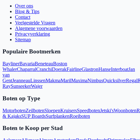
Over ons
Blog & Tips
Contact
Veelgestelde Vragen
Algemene voorwaarden
Privacyverklaring
Sitemap
Populaire Bootmerken
Bayliner
Bavaria
Beneteau
Boston
Whaler
Chaparral
Cranchi
Doerak
Fairline
Glastron
Hanse
Interboat
Jan
van
Gent
Jeanneau
Linssen
Makma
Maril
Maxima
Nimbus
Quicksilver
Regal
R
Ray
Sunseeker
Wajer
Boten op Type
Motorboten
Zeilboten
Sloepen
Kruisers
Speedboten
Jetski's
Woonboten
R
& Kajaks
SUP Boards
Surfplanken
Roeiboten
Boten te Koop per Stad