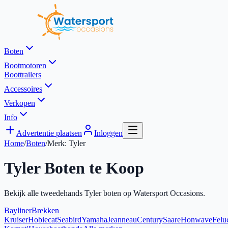
Boten
Bootmotoren
Boottrailers
Accessoires
Verkopen
Info
Advertentie plaatsen
Inloggen
Home
/
Boten
/
Merk:
Tyler
Tyler
Boten te Koop
Bekijk alle tweedehands
Tyler
boten op Watersport Occasions.
Bayliner
Brekken
Kruiser
Hobiecat
Seabird
Yamaha
Jeanneau
Century
Saare
Honwave
Felu