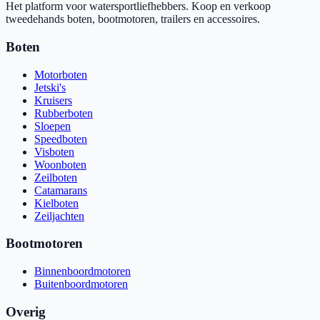
Het platform voor watersportliefhebbers. Koop en verkoop
tweedehands boten, bootmotoren, trailers en accessoires.
Boten
Motorboten
Jetski's
Kruisers
Rubberboten
Sloepen
Speedboten
Visboten
Woonboten
Zeilboten
Catamarans
Kielboten
Zeiljachten
Bootmotoren
Binnenboordmotoren
Buitenboordmotoren
Overig