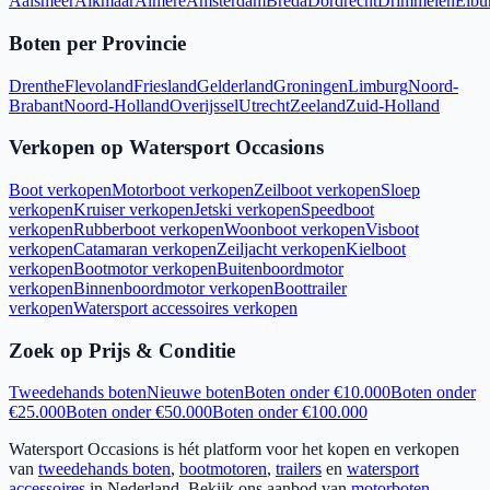
Aalsmeer
Alkmaar
Almere
Amsterdam
Breda
Dordrecht
Drimmelen
Elbu
Boten per Provincie
Drenthe
Flevoland
Friesland
Gelderland
Groningen
Limburg
Noord-
Brabant
Noord-Holland
Overijssel
Utrecht
Zeeland
Zuid-Holland
Verkopen op Watersport Occasions
Boot verkopen
Motorboot verkopen
Zeilboot verkopen
Sloep
verkopen
Kruiser verkopen
Jetski verkopen
Speedboot
verkopen
Rubberboot verkopen
Woonboot verkopen
Visboot
verkopen
Catamaran verkopen
Zeiljacht verkopen
Kielboot
verkopen
Bootmotor verkopen
Buitenboordmotor
verkopen
Binnenboordmotor verkopen
Boottrailer
verkopen
Watersport accessoires verkopen
Zoek op Prijs & Conditie
Tweedehands boten
Nieuwe boten
Boten onder €10.000
Boten onder
€25.000
Boten onder €50.000
Boten onder €100.000
Watersport Occasions is hét platform voor het kopen en verkopen
van
tweedehands boten
,
bootmotoren
,
trailers
en
watersport
accessoires
in Nederland. Bekijk ons aanbod van
motorboten
,