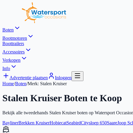
Boten
Bootmotoren
Boottrailers
Accessoires
Verkopen
Info
Advertentie plaatsen
Inloggen
Home
/
Boten
/
Merk:
Stalen Kruiser
Stalen Kruiser
Boten te Koop
Bekijk alle tweedehands
Stalen Kruiser
boten op Watersport Occasion
Bayliner
Brekken Kruiser
Hobiecat
Seabird
Citysloep 650
Saare
Joop Sc