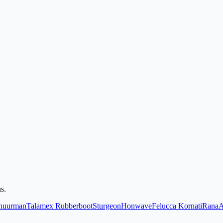
s.
huurman
Talamex Rubberboot
Sturgeon
Honwave
Felucca Kornati
Rana
A