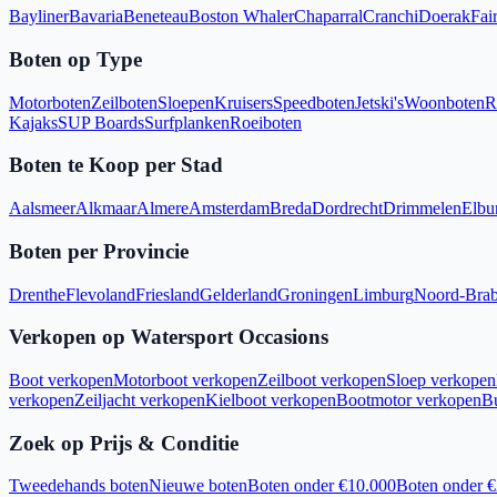
Bayliner
Bavaria
Beneteau
Boston Whaler
Chaparral
Cranchi
Doerak
Fair
Boten op Type
Motorboten
Zeilboten
Sloepen
Kruisers
Speedboten
Jetski's
Woonboten
R
Kajaks
SUP Boards
Surfplanken
Roeiboten
Boten te Koop per Stad
Aalsmeer
Alkmaar
Almere
Amsterdam
Breda
Dordrecht
Drimmelen
Elbu
Boten per Provincie
Drenthe
Flevoland
Friesland
Gelderland
Groningen
Limburg
Noord-Brab
Verkopen op Watersport Occasions
Boot verkopen
Motorboot verkopen
Zeilboot verkopen
Sloep verkopen
verkopen
Zeiljacht verkopen
Kielboot verkopen
Bootmotor verkopen
B
Zoek op Prijs & Conditie
Tweedehands boten
Nieuwe boten
Boten onder €10.000
Boten onder 