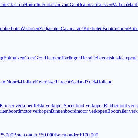
line
Glastron
Hanse
Interboat
Jan van Gent
Jeanneau
Linssen
Makma
Maril
ubberboten
Visboten
Zeiljachten
Catamarans
Kielboten
Bootmotoren
Buit
rg
Enkhuizen
Goes
Grou
Haarlem
Harlingen
Heeg
Hellevoetsluis
Kampen
L
ant
Noord-Holland
Overijssel
Utrecht
Zeeland
Zuid-Holland
Kruiser verkopen
Jetski verkopen
Speedboot verkopen
Rubberboot verk
uitenboordmotor verkopen
Binnenboordmotor verkopen
Boottrailer ver
€25.000
Boten onder €50.000
Boten onder €100.000