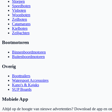
Sloepen
Speedboten
Visboten
Woonboten
Zeilboten
Catamarans
Kielboten
Zeiljachten
Bootmotoren
Binnenboordmotoren
Buitenboordmotoren
Overig
Boottrailers
Watersport Accessoires
Kano's & Kajaks
SUP Boards
Mobiele App
Altijd op de hoogte van nieuwe advertenties? Download de app en ont