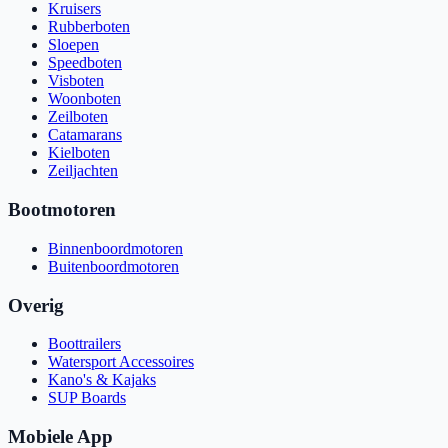
Kruisers
Rubberboten
Sloepen
Speedboten
Visboten
Woonboten
Zeilboten
Catamarans
Kielboten
Zeiljachten
Bootmotoren
Binnenboordmotoren
Buitenboordmotoren
Overig
Boottrailers
Watersport Accessoires
Kano's & Kajaks
SUP Boards
Mobiele App