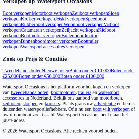
Verkopen op Watersport Occasions
Boot verkopen
Motorboot verkopen
Zeilboot verkopen
Sloep
verkopen
Kruiser verkopen
Jetski verkopen
Speedboot
verkopen
Rubberboot verkopen
Woonboot verkopen
Visboot
verkopen
Catamaran verkopen
Zeiljacht verkopen
Kielboot
verkopen
Bootmotor verkopen
Buitenboordmotor
verkopen
Binnenboordmotor verkopen
Boottrailer
verkopen
Watersport accessoires verkopen
Zoek op Prijs & Conditie
Tweedehands boten
Nieuwe boten
Boten onder €10.000
Boten onder
€25.000
Boten onder €50.000
Boten onder €100.000
Watersport Occasions is hét platform voor het kopen en verkopen
van
tweedehands boten
,
bootmotoren
,
trailers
en
watersport
accessoires
in Nederland. Bekijk ons aanbod van
motorboten
,
zeilboten
,
sloepen
en
kruisers
. Plaats gratis uw
advertentie
en bereik
duizenden watersportliefhebbers. Of u nu een
boot wilt verkopen
of
uw droomboot zoekt — bij Watersport Occasions bent u aan het
juiste adres.
©
2026
Watersport Occasions. Alle rechten voorbehouden.