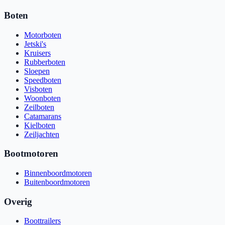
Boten
Motorboten
Jetski's
Kruisers
Rubberboten
Sloepen
Speedboten
Visboten
Woonboten
Zeilboten
Catamarans
Kielboten
Zeiljachten
Bootmotoren
Binnenboordmotoren
Buitenboordmotoren
Overig
Boottrailers