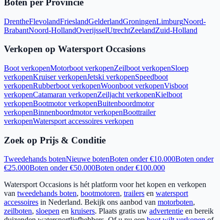
Boten per Provincie
Drenthe
Flevoland
Friesland
Gelderland
Groningen
Limburg
Noord-
Brabant
Noord-Holland
Overijssel
Utrecht
Zeeland
Zuid-Holland
Verkopen op Watersport Occasions
Boot verkopen
Motorboot verkopen
Zeilboot verkopen
Sloep
verkopen
Kruiser verkopen
Jetski verkopen
Speedboot
verkopen
Rubberboot verkopen
Woonboot verkopen
Visboot
verkopen
Catamaran verkopen
Zeiljacht verkopen
Kielboot
verkopen
Bootmotor verkopen
Buitenboordmotor
verkopen
Binnenboordmotor verkopen
Boottrailer
verkopen
Watersport accessoires verkopen
Zoek op Prijs & Conditie
Tweedehands boten
Nieuwe boten
Boten onder €10.000
Boten onder
€25.000
Boten onder €50.000
Boten onder €100.000
Watersport Occasions is hét platform voor het kopen en verkopen
van
tweedehands boten
,
bootmotoren
,
trailers
en
watersport
accessoires
in Nederland. Bekijk ons aanbod van
motorboten
,
zeilboten
,
sloepen
en
kruisers
. Plaats gratis uw
advertentie
en bereik
duizenden watersportliefhebbers. Of u nu een
boot wilt verkopen
of