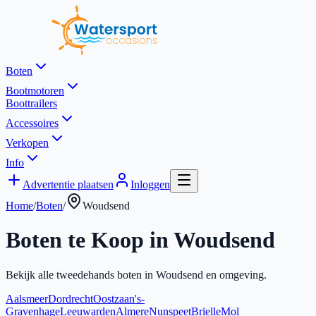
Boten
Bootmotoren
Boottrailers
Accessoires
Verkopen
Info
Advertentie plaatsen
Inloggen
Home
/
Boten
/
Woudsend
Boten te Koop in
Woudsend
Bekijk alle tweedehands boten in
Woudsend
en omgeving.
Aalsmeer
Dordrecht
Oostzaan
's-
Gravenhage
Leeuwarden
Almere
Nunspeet
Brielle
Mol