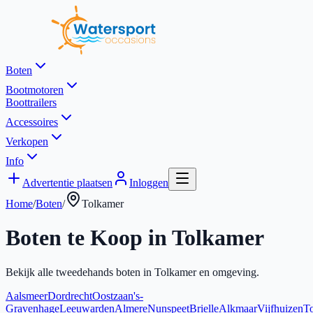
Boten
Bootmotoren
Boottrailers
Accessoires
Verkopen
Info
Advertentie plaatsen
Inloggen
Home
/
Boten
/
Tolkamer
Boten te Koop in
Tolkamer
Bekijk alle tweedehands boten in
Tolkamer
en omgeving.
Aalsmeer
Dordrecht
Oostzaan
's-
Gravenhage
Leeuwarden
Almere
Nunspeet
Brielle
Alkmaar
Vijfhuizen
To