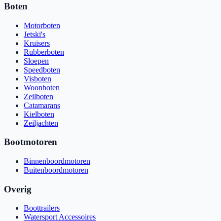
Boten
Motorboten
Jetski's
Kruisers
Rubberboten
Sloepen
Speedboten
Visboten
Woonboten
Zeilboten
Catamarans
Kielboten
Zeiljachten
Bootmotoren
Binnenboordmotoren
Buitenboordmotoren
Overig
Boottrailers
Watersport Accessoires