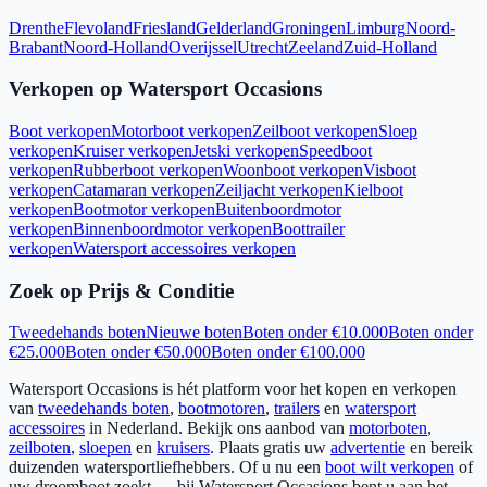
Drenthe
Flevoland
Friesland
Gelderland
Groningen
Limburg
Noord-
Brabant
Noord-Holland
Overijssel
Utrecht
Zeeland
Zuid-Holland
Verkopen op Watersport Occasions
Boot verkopen
Motorboot verkopen
Zeilboot verkopen
Sloep
verkopen
Kruiser verkopen
Jetski verkopen
Speedboot
verkopen
Rubberboot verkopen
Woonboot verkopen
Visboot
verkopen
Catamaran verkopen
Zeiljacht verkopen
Kielboot
verkopen
Bootmotor verkopen
Buitenboordmotor
verkopen
Binnenboordmotor verkopen
Boottrailer
verkopen
Watersport accessoires verkopen
Zoek op Prijs & Conditie
Tweedehands boten
Nieuwe boten
Boten onder €10.000
Boten onder
€25.000
Boten onder €50.000
Boten onder €100.000
Watersport Occasions is hét platform voor het kopen en verkopen
van
tweedehands boten
,
bootmotoren
,
trailers
en
watersport
accessoires
in Nederland. Bekijk ons aanbod van
motorboten
,
zeilboten
,
sloepen
en
kruisers
. Plaats gratis uw
advertentie
en bereik
duizenden watersportliefhebbers. Of u nu een
boot wilt verkopen
of
uw droomboot zoekt — bij Watersport Occasions bent u aan het