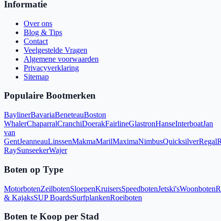
Informatie
Over ons
Blog & Tips
Contact
Veelgestelde Vragen
Algemene voorwaarden
Privacyverklaring
Sitemap
Populaire Bootmerken
Bayliner
Bavaria
Beneteau
Boston
Whaler
Chaparral
Cranchi
Doerak
Fairline
Glastron
Hanse
Interboat
Jan
van
Gent
Jeanneau
Linssen
Makma
Maril
Maxima
Nimbus
Quicksilver
Regal
R
Ray
Sunseeker
Wajer
Boten op Type
Motorboten
Zeilboten
Sloepen
Kruisers
Speedboten
Jetski's
Woonboten
R
& Kajaks
SUP Boards
Surfplanken
Roeiboten
Boten te Koop per Stad