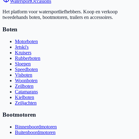
Watersport
Occasions
Het platform voor watersportliefhebbers. Koop en verkoop
tweedehands boten, bootmotoren, trailers en accessoires.
Boten
Motorboten
Jetski's
Kruisers
Rubberboten
Sloepen
Speedboten
Visboten
Woonboten
Zeilboten
Catamarans
Kielboten
Zeiljachten
Bootmotoren
Binnenboordmotoren
Buitenboordmotoren