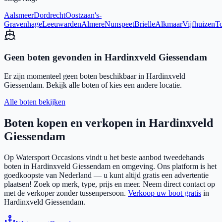
Aalsmeer
Dordrecht
Oostzaan
's-
Gravenhage
Leeuwarden
Almere
Nunspeet
Brielle
Alkmaar
Vijfhuizen
To
Geen boten gevonden in
Hardinxveld Giessendam
Er zijn momenteel geen boten beschikbaar in
Hardinxveld
Giessendam
. Bekijk alle boten of kies een andere locatie.
Alle boten bekijken
Boten kopen en verkopen in
Hardinxveld
Giessendam
Op Watersport Occasions vindt u het beste aanbod tweedehands
boten in
Hardinxveld Giessendam
en omgeving. Ons platform is het
goedkoopste van Nederland — u kunt altijd gratis een advertentie
plaatsen! Zoek op merk, type, prijs en meer. Neem direct contact op
met de verkoper zonder tussenpersoon.
Verkoop uw boot gratis
in
Hardinxveld Giessendam
.