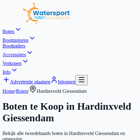
Boten
Bootmotoren
Boottrailers
Accessoires
Verkopen
Info
Advertentie plaatsen
Inloggen
Home
/
Boten
/
Hardinxveld Giessendam
Boten te Koop in
Hardinxveld
Giessendam
Bekijk alle tweedehands boten in
Hardinxveld Giessendam
en
omgeving.