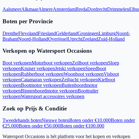
Aalsmeer
Alkmaar
Almere
Amsterdam
Breda
Dordrecht
Drimmelen
Elbu
Boten per Provincie
Drenthe
Flevoland
Friesland
Gelderland
Groningen
Limburg
Noord-
Brabant
Noord-Holland
Overijssel
Utrecht
Zeeland
Zuid-Holland
Verkopen op Watersport Occasions
Boot verkopen
Motorboot verkopen
Zeilboot verkopen
Sloep
verkopen
Kruiser verkopen
Jetski verkopen
Speedboot
verkopen
Rubberboot verkopen
Woonboot verkopen
Visboot
verkopen
Catamaran verkopen
Zeiljacht verkopen
Kielboot
verkopen
Bootmotor verkopen
Buitenboordmotor
verkopen
Binnenboordmotor verkopen
Boottrailer
verkopen
Watersport accessoires verkopen
Zoek op Prijs & Conditie
Tweedehands boten
Nieuwe boten
Boten onder €10.000
Boten onder
€25.000
Boten onder €50.000
Boten onder €100.000
Watersport Occasions is hét platform voor het kopen en verkopen