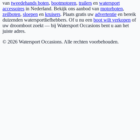
van
tweedehands boten
,
bootmotoren
,
trailers
en
watersport
accessoires
in Nederland. Bekijk ons aanbod van
motorboten
,
zeilboten
,
sloepen
en
kruisers
. Plaats gratis uw
advertentie
en bereik
duizenden watersportliefhebbers. Of u nu een
boot wilt verkopen
of
uw droomboot zoekt — bij Watersport Occasions bent u aan het
juiste adres.
©
2026
Watersport Occasions. Alle rechten voorbehouden.