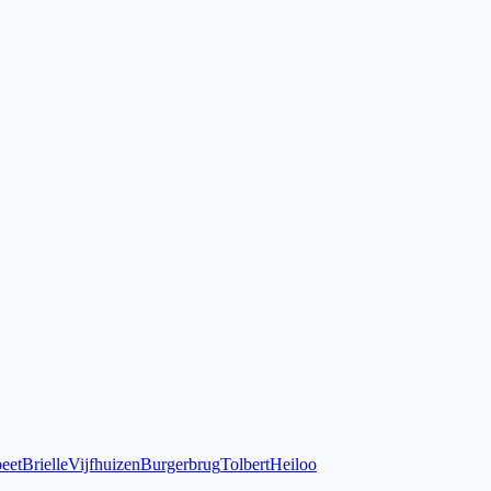
eet
Brielle
Vijfhuizen
Burgerbrug
Tolbert
Heiloo