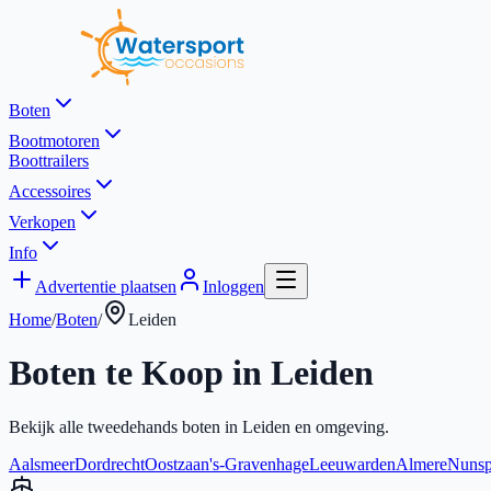
Boten
Bootmotoren
Boottrailers
Accessoires
Verkopen
Info
Advertentie plaatsen
Inloggen
Home
/
Boten
/
Leiden
Boten te Koop in
Leiden
Bekijk alle tweedehands boten in
Leiden
en omgeving.
Aalsmeer
Dordrecht
Oostzaan
's-Gravenhage
Leeuwarden
Almere
Nunsp