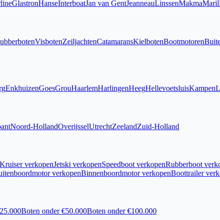
line
Glastron
Hanse
Interboat
Jan van Gent
Jeanneau
Linssen
Makma
Maril
ubberboten
Visboten
Zeiljachten
Catamarans
Kielboten
Bootmotoren
Buit
rg
Enkhuizen
Goes
Grou
Haarlem
Harlingen
Heeg
Hellevoetsluis
Kampen
L
ant
Noord-Holland
Overijssel
Utrecht
Zeeland
Zuid-Holland
Kruiser verkopen
Jetski verkopen
Speedboot verkopen
Rubberboot verk
uitenboordmotor verkopen
Binnenboordmotor verkopen
Boottrailer ver
€25.000
Boten onder €50.000
Boten onder €100.000