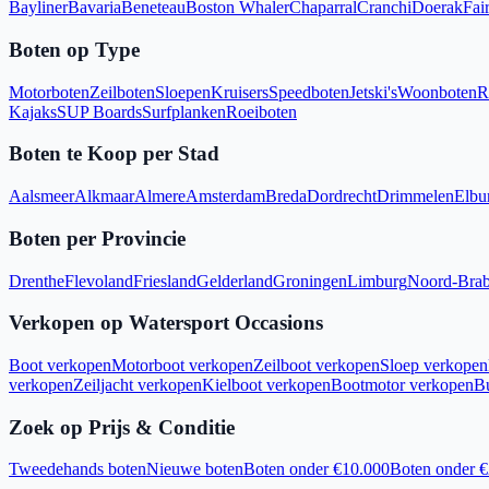
Bayliner
Bavaria
Beneteau
Boston Whaler
Chaparral
Cranchi
Doerak
Fair
Boten op Type
Motorboten
Zeilboten
Sloepen
Kruisers
Speedboten
Jetski's
Woonboten
R
Kajaks
SUP Boards
Surfplanken
Roeiboten
Boten te Koop per Stad
Aalsmeer
Alkmaar
Almere
Amsterdam
Breda
Dordrecht
Drimmelen
Elbu
Boten per Provincie
Drenthe
Flevoland
Friesland
Gelderland
Groningen
Limburg
Noord-Brab
Verkopen op Watersport Occasions
Boot verkopen
Motorboot verkopen
Zeilboot verkopen
Sloep verkopen
verkopen
Zeiljacht verkopen
Kielboot verkopen
Bootmotor verkopen
B
Zoek op Prijs & Conditie
Tweedehands boten
Nieuwe boten
Boten onder €10.000
Boten onder 