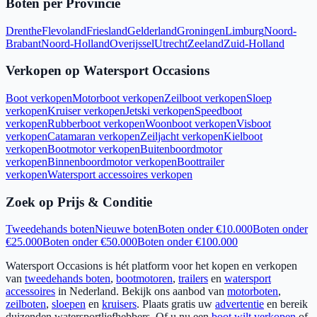
Boten per Provincie
Drenthe
Flevoland
Friesland
Gelderland
Groningen
Limburg
Noord-
Brabant
Noord-Holland
Overijssel
Utrecht
Zeeland
Zuid-Holland
Verkopen op Watersport Occasions
Boot verkopen
Motorboot verkopen
Zeilboot verkopen
Sloep
verkopen
Kruiser verkopen
Jetski verkopen
Speedboot
verkopen
Rubberboot verkopen
Woonboot verkopen
Visboot
verkopen
Catamaran verkopen
Zeiljacht verkopen
Kielboot
verkopen
Bootmotor verkopen
Buitenboordmotor
verkopen
Binnenboordmotor verkopen
Boottrailer
verkopen
Watersport accessoires verkopen
Zoek op Prijs & Conditie
Tweedehands boten
Nieuwe boten
Boten onder €10.000
Boten onder
€25.000
Boten onder €50.000
Boten onder €100.000
Watersport Occasions is hét platform voor het kopen en verkopen
van
tweedehands boten
,
bootmotoren
,
trailers
en
watersport
accessoires
in Nederland. Bekijk ons aanbod van
motorboten
,
zeilboten
,
sloepen
en
kruisers
. Plaats gratis uw
advertentie
en bereik
duizenden watersportliefhebbers. Of u nu een
boot wilt verkopen
of