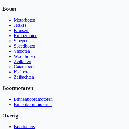
Boten
Motorboten
Jetski's
Kruisers
Rubberboten
Sloepen
Speedboten
Visboten
Woonboten
Zeilboten
Catamarans
Kielboten
Zeiljachten
Bootmotoren
Binnenboordmotoren
Buitenboordmotoren
Overig
Boottrailers