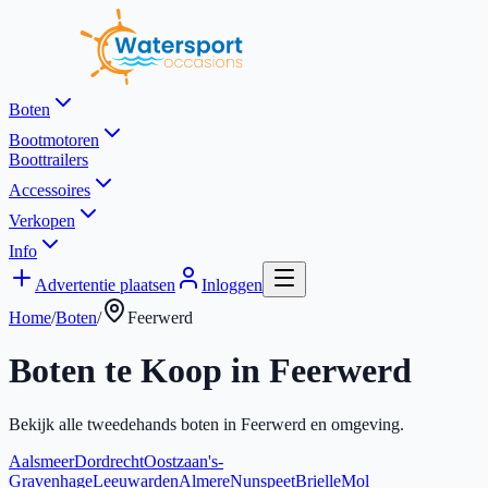
Boten
Bootmotoren
Boottrailers
Accessoires
Verkopen
Info
Advertentie plaatsen
Inloggen
Home
/
Boten
/
Feerwerd
Boten te Koop in
Feerwerd
Bekijk alle tweedehands boten in
Feerwerd
en omgeving.
Aalsmeer
Dordrecht
Oostzaan
's-
Gravenhage
Leeuwarden
Almere
Nunspeet
Brielle
Mol