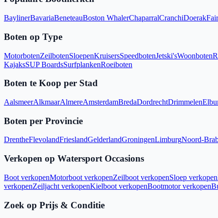
Bayliner
Bavaria
Beneteau
Boston Whaler
Chaparral
Cranchi
Doerak
Fair
Boten op Type
Motorboten
Zeilboten
Sloepen
Kruisers
Speedboten
Jetski's
Woonboten
R
Kajaks
SUP Boards
Surfplanken
Roeiboten
Boten te Koop per Stad
Aalsmeer
Alkmaar
Almere
Amsterdam
Breda
Dordrecht
Drimmelen
Elbu
Boten per Provincie
Drenthe
Flevoland
Friesland
Gelderland
Groningen
Limburg
Noord-Brab
Verkopen op Watersport Occasions
Boot verkopen
Motorboot verkopen
Zeilboot verkopen
Sloep verkopen
verkopen
Zeiljacht verkopen
Kielboot verkopen
Bootmotor verkopen
B
Zoek op Prijs & Conditie