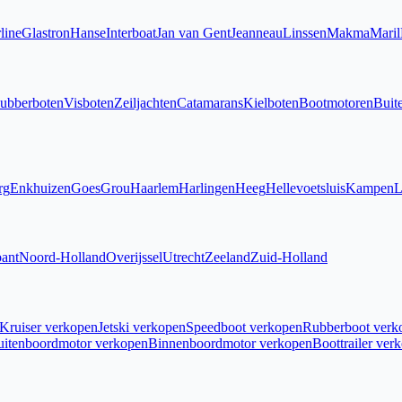
line
Glastron
Hanse
Interboat
Jan van Gent
Jeanneau
Linssen
Makma
Maril
ubberboten
Visboten
Zeiljachten
Catamarans
Kielboten
Bootmotoren
Buit
rg
Enkhuizen
Goes
Grou
Haarlem
Harlingen
Heeg
Hellevoetsluis
Kampen
L
ant
Noord-Holland
Overijssel
Utrecht
Zeeland
Zuid-Holland
Kruiser verkopen
Jetski verkopen
Speedboot verkopen
Rubberboot verk
uitenboordmotor verkopen
Binnenboordmotor verkopen
Boottrailer ver