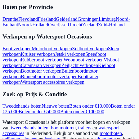
Boten per Provincie
Drenthe
Flevoland
Friesland
Gelderland
Groningen
Limburg
Noord-
Brabant
Noord-Holland
Overijssel
Utrecht
Zeeland
Zuid-Holland
Verkopen op Watersport Occasions
Boot verkopen
Motorboot verkopen
Zeilboot verkopen
Sloep
verkopen
Kruiser verkopen
Jetski verkopen
Speedboot
verkopen
Rubberboot verkopen
Woonboot verkopen
Visboot
verkopen
Catamaran verkopen
Zeiljacht verkopen
Kielboot
verkopen
Bootmotor verkopen
Buitenboordmotor
verkopen
Binnenboordmotor verkopen
Boottrailer
verkopen
Watersport accessoires verkopen
Zoek op Prijs & Conditie
Tweedehands boten
Nieuwe boten
Boten onder €10.000
Boten onder
€25.000
Boten onder €50.000
Boten onder €100.000
Watersport Occasions is hét platform voor het kopen en verkopen
van
tweedehands boten
,
bootmotoren
,
trailers
en
watersport
accessoires
in Nederland. Bekijk ons aanbod van
motorboten
,
zeilboten
,
sloepen
en
kruisers
. Plaats gratis uw
advertentie
en bereik