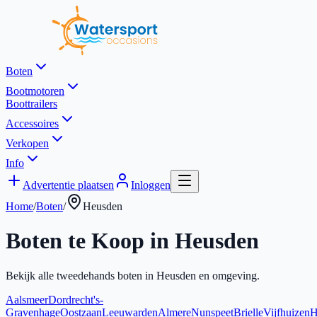
Boten
Bootmotoren
Boottrailers
Accessoires
Verkopen
Info
Advertentie plaatsen
Inloggen
Home
/
Boten
/
Heusden
Boten te Koop in
Heusden
Bekijk alle tweedehands boten in
Heusden
en omgeving.
Aalsmeer
Dordrecht
's-
Gravenhage
Oostzaan
Leeuwarden
Almere
Nunspeet
Brielle
Vijfhuizen
H