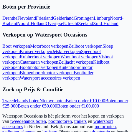
Boten per Provincie
Drenthe
Flevoland
Friesland
Gelderland
Groningen
Limburg
Noord-
Brabant
Noord-Holland
Overijssel
Utrecht
Zeeland
Zuid-Holland
Verkopen op Watersport Occasions
Boot verkopen
Motorboot verkopen
Zeilboot verkopen
Sloep
verkopen
Kruiser verkopen
Jetski verkopen
Speedboot
verkopen
Rubberboot verkopen
Woonboot verkopen
Visboot
verkopen
Catamaran verkopen
Zeiljacht verkopen
Kielboot
verkopen
Bootmotor verkopen
Buitenboordmotor
verkopen
Binnenboordmotor verkopen
Boottrailer
verkopen
Watersport accessoires verkopen
Zoek op Prijs & Conditie
Tweedehands boten
Nieuwe boten
Boten onder €10.000
Boten onder
€25.000
Boten onder €50.000
Boten onder €100.000
Watersport Occasions is hét platform voor het kopen en verkopen
van
tweedehands boten
,
bootmotoren
,
trailers
en
watersport
accessoires
in Nederland. Bekijk ons aanbod van
motorboten
,
zeilboten
,
sloepen
en
kruisers
. Plaats gratis uw
advertentie
en bereik