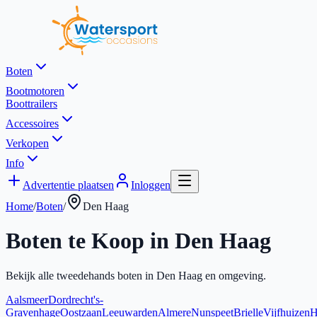
Boten
Bootmotoren
Boottrailers
Accessoires
Verkopen
Info
Advertentie plaatsen
Inloggen
Home
/
Boten
/
Den Haag
Boten te Koop in
Den Haag
Bekijk alle tweedehands boten in
Den Haag
en omgeving.
Aalsmeer
Dordrecht
's-
Gravenhage
Oostzaan
Leeuwarden
Almere
Nunspeet
Brielle
Vijfhuizen
H