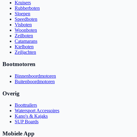
Kruisers
Rubberboten
Sloepen
Speedboten
Visboten
Woonboten
Zeilboten
Catamarans
Kielboten
Zeiljachten
Bootmotoren
Binnenboordmotoren
Buitenboordmotoren
Overig
Boottrailers
Watersport Accessoires
Kano's & Kajaks
SUP Boards
Mobiele App