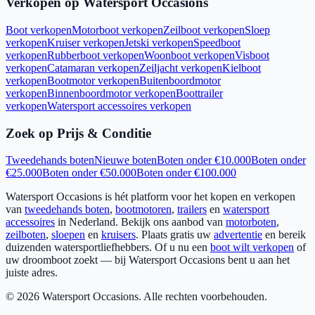
Verkopen op Watersport Occasions
Boot verkopen
Motorboot verkopen
Zeilboot verkopen
Sloep
verkopen
Kruiser verkopen
Jetski verkopen
Speedboot
verkopen
Rubberboot verkopen
Woonboot verkopen
Visboot
verkopen
Catamaran verkopen
Zeiljacht verkopen
Kielboot
verkopen
Bootmotor verkopen
Buitenboordmotor
verkopen
Binnenboordmotor verkopen
Boottrailer
verkopen
Watersport accessoires verkopen
Zoek op Prijs & Conditie
Tweedehands boten
Nieuwe boten
Boten onder €10.000
Boten onder
€25.000
Boten onder €50.000
Boten onder €100.000
Watersport Occasions is hét platform voor het kopen en verkopen
van
tweedehands boten
,
bootmotoren
,
trailers
en
watersport
accessoires
in Nederland. Bekijk ons aanbod van
motorboten
,
zeilboten
,
sloepen
en
kruisers
. Plaats gratis uw
advertentie
en bereik
duizenden watersportliefhebbers. Of u nu een
boot wilt verkopen
of
uw droomboot zoekt — bij Watersport Occasions bent u aan het
juiste adres.
©
2026
Watersport Occasions. Alle rechten voorbehouden.