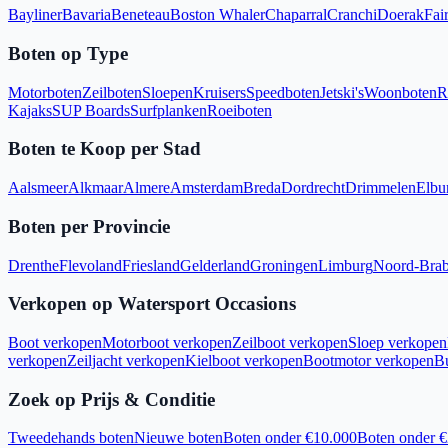
Bayliner
Bavaria
Beneteau
Boston Whaler
Chaparral
Cranchi
Doerak
Fair
Boten op Type
Motorboten
Zeilboten
Sloepen
Kruisers
Speedboten
Jetski's
Woonboten
R
Kajaks
SUP Boards
Surfplanken
Roeiboten
Boten te Koop per Stad
Aalsmeer
Alkmaar
Almere
Amsterdam
Breda
Dordrecht
Drimmelen
Elbu
Boten per Provincie
Drenthe
Flevoland
Friesland
Gelderland
Groningen
Limburg
Noord-Brab
Verkopen op Watersport Occasions
Boot verkopen
Motorboot verkopen
Zeilboot verkopen
Sloep verkopen
verkopen
Zeiljacht verkopen
Kielboot verkopen
Bootmotor verkopen
B
Zoek op Prijs & Conditie
Tweedehands boten
Nieuwe boten
Boten onder €10.000
Boten onder 