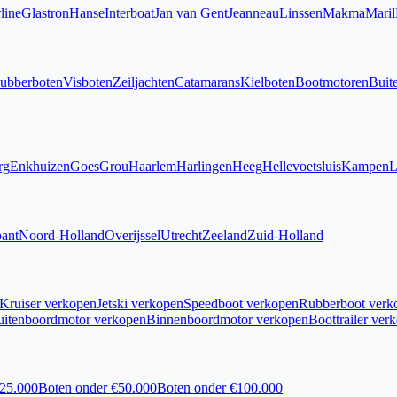
line
Glastron
Hanse
Interboat
Jan van Gent
Jeanneau
Linssen
Makma
Maril
ubberboten
Visboten
Zeiljachten
Catamarans
Kielboten
Bootmotoren
Buit
rg
Enkhuizen
Goes
Grou
Haarlem
Harlingen
Heeg
Hellevoetsluis
Kampen
L
ant
Noord-Holland
Overijssel
Utrecht
Zeeland
Zuid-Holland
Kruiser verkopen
Jetski verkopen
Speedboot verkopen
Rubberboot verk
uitenboordmotor verkopen
Binnenboordmotor verkopen
Boottrailer ver
€25.000
Boten onder €50.000
Boten onder €100.000