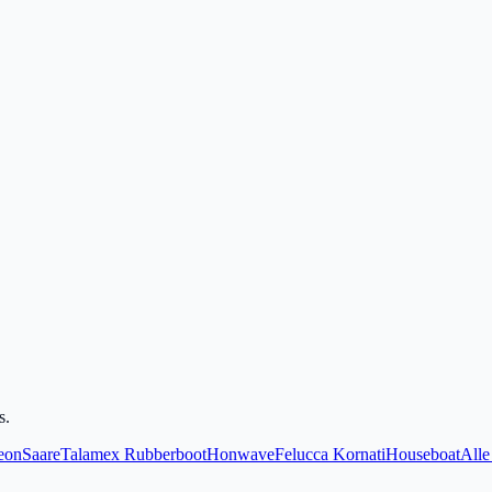
s.
eon
Saare
Talamex Rubberboot
Honwave
Felucca Kornati
Houseboat
All