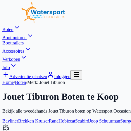
Boten
Bootmotoren
Boottrailers
Accessoires
Verkopen
Info
Advertentie plaatsen
Inloggen
Home
/
Boten
/
Merk:
Jouet Tiburon
Jouet Tiburon
Boten te Koop
Bekijk alle tweedehands
Jouet Tiburon
boten op Watersport Occasion
Bayliner
Brekken Kruiser
Rana
Hobiecat
Seabird
Joop Schuurman
Sturg