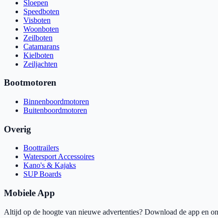
Sloepen
Speedboten
Visboten
Woonboten
Zeilboten
Catamarans
Kielboten
Zeiljachten
Bootmotoren
Binnenboordmotoren
Buitenboordmotoren
Overig
Boottrailers
Watersport Accessoires
Kano's & Kajaks
SUP Boards
Mobiele App
Altijd op de hoogte van nieuwe advertenties? Download de app en ont