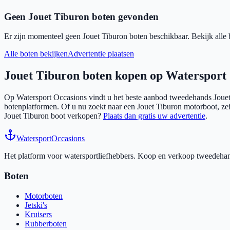
Geen
Jouet Tiburon
boten gevonden
Er zijn momenteel geen
Jouet Tiburon
boten beschikbaar. Bekijk alle b
Alle boten bekijken
Advertentie plaatsen
Jouet Tiburon
boten kopen op Watersport
Op Watersport Occasions vindt u het beste aanbod tweedehands
Joue
botenplatformen. Of u nu zoekt naar een
Jouet Tiburon
motorboot, zeil
Jouet Tiburon
boot verkopen?
Plaats dan gratis uw advertentie
.
Watersport
Occasions
Het platform voor watersportliefhebbers. Koop en verkoop tweedehands
Boten
Motorboten
Jetski's
Kruisers
Rubberboten