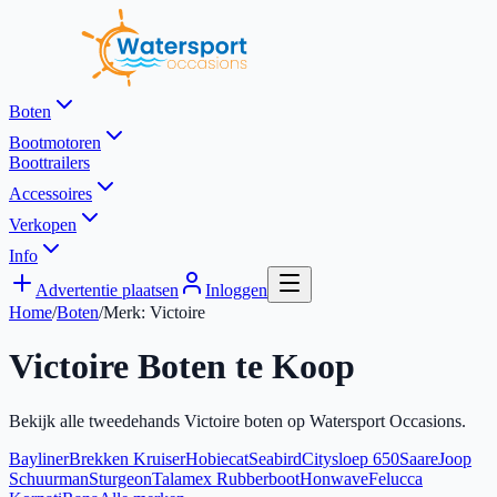
Boten
Bootmotoren
Boottrailers
Accessoires
Verkopen
Info
Advertentie plaatsen
Inloggen
Home
/
Boten
/
Merk:
Victoire
Victoire
Boten te Koop
Bekijk alle tweedehands
Victoire
boten op Watersport Occasions.
Bayliner
Brekken Kruiser
Hobiecat
Seabird
Citysloep 650
Saare
Joop
Schuurman
Sturgeon
Talamex Rubberboot
Honwave
Felucca