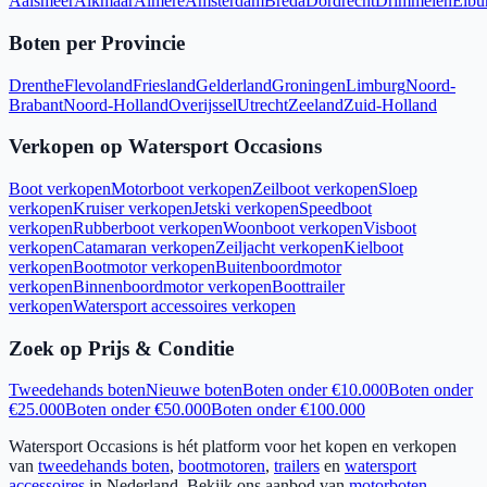
Aalsmeer
Alkmaar
Almere
Amsterdam
Breda
Dordrecht
Drimmelen
Elbu
Boten per Provincie
Drenthe
Flevoland
Friesland
Gelderland
Groningen
Limburg
Noord-
Brabant
Noord-Holland
Overijssel
Utrecht
Zeeland
Zuid-Holland
Verkopen op Watersport Occasions
Boot verkopen
Motorboot verkopen
Zeilboot verkopen
Sloep
verkopen
Kruiser verkopen
Jetski verkopen
Speedboot
verkopen
Rubberboot verkopen
Woonboot verkopen
Visboot
verkopen
Catamaran verkopen
Zeiljacht verkopen
Kielboot
verkopen
Bootmotor verkopen
Buitenboordmotor
verkopen
Binnenboordmotor verkopen
Boottrailer
verkopen
Watersport accessoires verkopen
Zoek op Prijs & Conditie
Tweedehands boten
Nieuwe boten
Boten onder €10.000
Boten onder
€25.000
Boten onder €50.000
Boten onder €100.000
Watersport Occasions is hét platform voor het kopen en verkopen
van
tweedehands boten
,
bootmotoren
,
trailers
en
watersport
accessoires
in Nederland. Bekijk ons aanbod van
motorboten
,