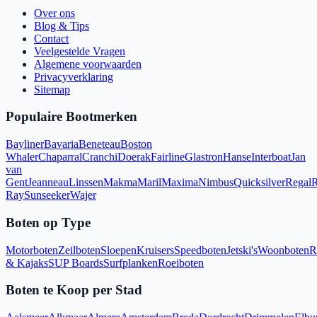
Over ons
Blog & Tips
Contact
Veelgestelde Vragen
Algemene voorwaarden
Privacyverklaring
Sitemap
Populaire Bootmerken
Bayliner
Bavaria
Beneteau
Boston
Whaler
Chaparral
Cranchi
Doerak
Fairline
Glastron
Hanse
Interboat
Jan
van
Gent
Jeanneau
Linssen
Makma
Maril
Maxima
Nimbus
Quicksilver
Regal
R
Ray
Sunseeker
Wajer
Boten op Type
Motorboten
Zeilboten
Sloepen
Kruisers
Speedboten
Jetski's
Woonboten
R
& Kajaks
SUP Boards
Surfplanken
Roeiboten
Boten te Koop per Stad