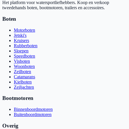
Het platform voor watersportliefhebbers. Koop en verkoop
tweedehands boten, bootmotoren, trailers en accessoires.
Boten
Motorboten
Jetski's
Kruisers
Rubberboten
Sloepen
Speedboten
Visboten
Woonboten
Zeilboten
Catamarans
Kielboten
Zeiljachten
Bootmotoren
Binnenboordmotoren
Buitenboordmotoren
Overig