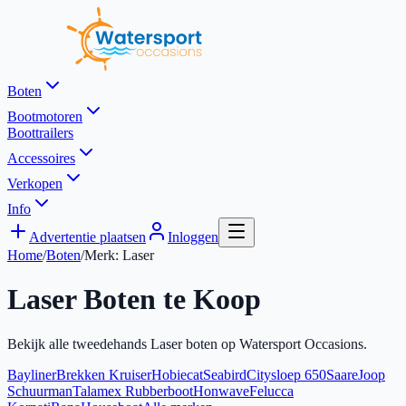
Boten
Bootmotoren
Boottrailers
Accessoires
Verkopen
Info
Advertentie plaatsen
Inloggen
Home
/
Boten
/
Merk:
Laser
Laser
Boten te Koop
Bekijk alle tweedehands
Laser
boten op Watersport Occasions.
Bayliner
Brekken Kruiser
Hobiecat
Seabird
Citysloep 650
Saare
Joop
Schuurman
Talamex Rubberboot
Honwave
Felucca