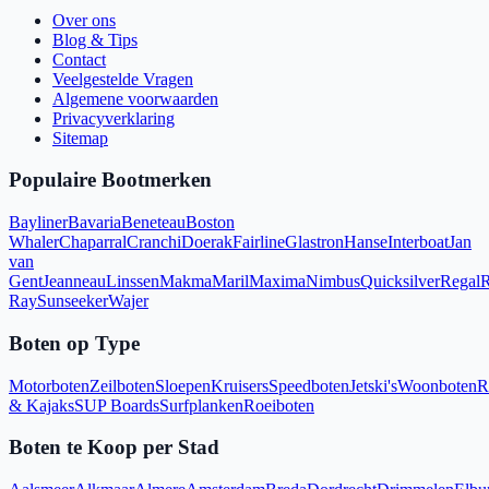
Over ons
Blog & Tips
Contact
Veelgestelde Vragen
Algemene voorwaarden
Privacyverklaring
Sitemap
Populaire Bootmerken
Bayliner
Bavaria
Beneteau
Boston
Whaler
Chaparral
Cranchi
Doerak
Fairline
Glastron
Hanse
Interboat
Jan
van
Gent
Jeanneau
Linssen
Makma
Maril
Maxima
Nimbus
Quicksilver
Regal
R
Ray
Sunseeker
Wajer
Boten op Type
Motorboten
Zeilboten
Sloepen
Kruisers
Speedboten
Jetski's
Woonboten
R
& Kajaks
SUP Boards
Surfplanken
Roeiboten
Boten te Koop per Stad