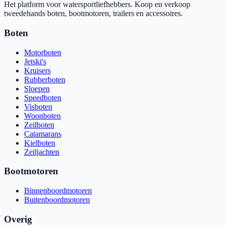
Het platform voor watersportliefhebbers. Koop en verkoop
tweedehands boten, bootmotoren, trailers en accessoires.
Boten
Motorboten
Jetski's
Kruisers
Rubberboten
Sloepen
Speedboten
Visboten
Woonboten
Zeilboten
Catamarans
Kielboten
Zeiljachten
Bootmotoren
Binnenboordmotoren
Buitenboordmotoren
Overig