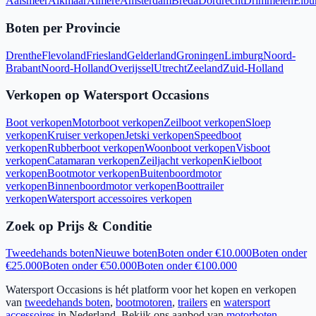
Aalsmeer
Alkmaar
Almere
Amsterdam
Breda
Dordrecht
Drimmelen
Elbu
Boten per Provincie
Drenthe
Flevoland
Friesland
Gelderland
Groningen
Limburg
Noord-
Brabant
Noord-Holland
Overijssel
Utrecht
Zeeland
Zuid-Holland
Verkopen op Watersport Occasions
Boot verkopen
Motorboot verkopen
Zeilboot verkopen
Sloep
verkopen
Kruiser verkopen
Jetski verkopen
Speedboot
verkopen
Rubberboot verkopen
Woonboot verkopen
Visboot
verkopen
Catamaran verkopen
Zeiljacht verkopen
Kielboot
verkopen
Bootmotor verkopen
Buitenboordmotor
verkopen
Binnenboordmotor verkopen
Boottrailer
verkopen
Watersport accessoires verkopen
Zoek op Prijs & Conditie
Tweedehands boten
Nieuwe boten
Boten onder €10.000
Boten onder
€25.000
Boten onder €50.000
Boten onder €100.000
Watersport Occasions is hét platform voor het kopen en verkopen
van
tweedehands boten
,
bootmotoren
,
trailers
en
watersport
accessoires
in Nederland. Bekijk ons aanbod van
motorboten
,