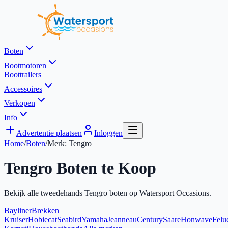
Boten
Bootmotoren
Boottrailers
Accessoires
Verkopen
Info
Advertentie plaatsen
Inloggen
Home
/
Boten
/
Merk:
Tengro
Tengro
Boten te Koop
Bekijk alle tweedehands
Tengro
boten op Watersport Occasions.
Bayliner
Brekken
Kruiser
Hobiecat
Seabird
Yamaha
Jeanneau
Century
Saare
Honwave
Felu