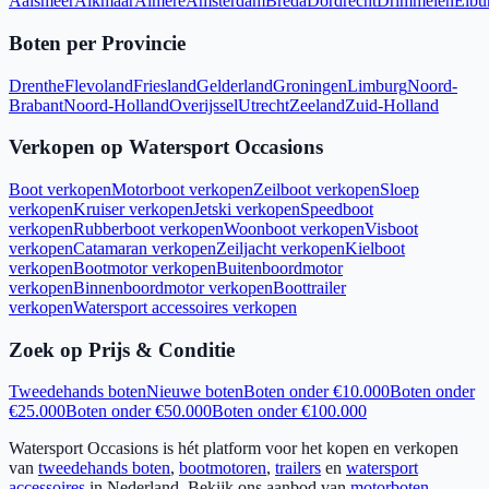
Aalsmeer
Alkmaar
Almere
Amsterdam
Breda
Dordrecht
Drimmelen
Elbu
Boten per Provincie
Drenthe
Flevoland
Friesland
Gelderland
Groningen
Limburg
Noord-
Brabant
Noord-Holland
Overijssel
Utrecht
Zeeland
Zuid-Holland
Verkopen op Watersport Occasions
Boot verkopen
Motorboot verkopen
Zeilboot verkopen
Sloep
verkopen
Kruiser verkopen
Jetski verkopen
Speedboot
verkopen
Rubberboot verkopen
Woonboot verkopen
Visboot
verkopen
Catamaran verkopen
Zeiljacht verkopen
Kielboot
verkopen
Bootmotor verkopen
Buitenboordmotor
verkopen
Binnenboordmotor verkopen
Boottrailer
verkopen
Watersport accessoires verkopen
Zoek op Prijs & Conditie
Tweedehands boten
Nieuwe boten
Boten onder €10.000
Boten onder
€25.000
Boten onder €50.000
Boten onder €100.000
Watersport Occasions is hét platform voor het kopen en verkopen
van
tweedehands boten
,
bootmotoren
,
trailers
en
watersport
accessoires
in Nederland. Bekijk ons aanbod van
motorboten
,