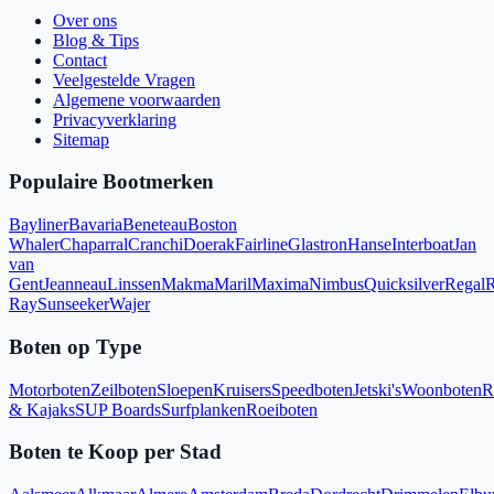
Over ons
Blog & Tips
Contact
Veelgestelde Vragen
Algemene voorwaarden
Privacyverklaring
Sitemap
Populaire Bootmerken
Bayliner
Bavaria
Beneteau
Boston
Whaler
Chaparral
Cranchi
Doerak
Fairline
Glastron
Hanse
Interboat
Jan
van
Gent
Jeanneau
Linssen
Makma
Maril
Maxima
Nimbus
Quicksilver
Regal
R
Ray
Sunseeker
Wajer
Boten op Type
Motorboten
Zeilboten
Sloepen
Kruisers
Speedboten
Jetski's
Woonboten
R
& Kajaks
SUP Boards
Surfplanken
Roeiboten
Boten te Koop per Stad