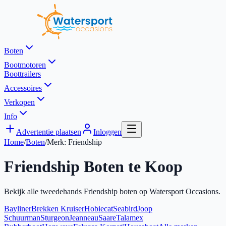
Boten
Bootmotoren
Boottrailers
Accessoires
Verkopen
Info
Advertentie plaatsen
Inloggen
Home
/
Boten
/
Merk:
Friendship
Friendship
Boten te Koop
Bekijk alle tweedehands
Friendship
boten op Watersport Occasions.
Bayliner
Brekken Kruiser
Hobiecat
Seabird
Joop
Schuurman
Sturgeon
Jeanneau
Saare
Talamex