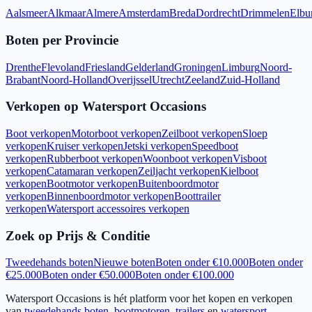
Aalsmeer
Alkmaar
Almere
Amsterdam
Breda
Dordrecht
Drimmelen
Elbu
Boten per Provincie
Drenthe
Flevoland
Friesland
Gelderland
Groningen
Limburg
Noord-
Brabant
Noord-Holland
Overijssel
Utrecht
Zeeland
Zuid-Holland
Verkopen op Watersport Occasions
Boot verkopen
Motorboot verkopen
Zeilboot verkopen
Sloep
verkopen
Kruiser verkopen
Jetski verkopen
Speedboot
verkopen
Rubberboot verkopen
Woonboot verkopen
Visboot
verkopen
Catamaran verkopen
Zeiljacht verkopen
Kielboot
verkopen
Bootmotor verkopen
Buitenboordmotor
verkopen
Binnenboordmotor verkopen
Boottrailer
verkopen
Watersport accessoires verkopen
Zoek op Prijs & Conditie
Tweedehands boten
Nieuwe boten
Boten onder €10.000
Boten onder
€25.000
Boten onder €50.000
Boten onder €100.000
Watersport Occasions is hét platform voor het kopen en verkopen
van
tweedehands boten
,
bootmotoren
,
trailers
en
watersport