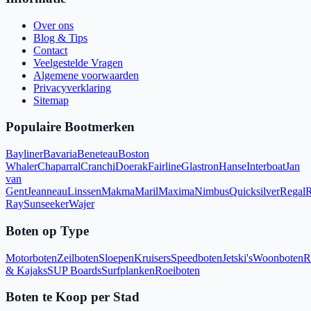
Over ons
Blog & Tips
Contact
Veelgestelde Vragen
Algemene voorwaarden
Privacyverklaring
Sitemap
Populaire Bootmerken
Bayliner
Bavaria
Beneteau
Boston
Whaler
Chaparral
Cranchi
Doerak
Fairline
Glastron
Hanse
Interboat
Jan
van
Gent
Jeanneau
Linssen
Makma
Maril
Maxima
Nimbus
Quicksilver
Regal
R
Ray
Sunseeker
Wajer
Boten op Type
Motorboten
Zeilboten
Sloepen
Kruisers
Speedboten
Jetski's
Woonboten
R
& Kajaks
SUP Boards
Surfplanken
Roeiboten
Boten te Koop per Stad