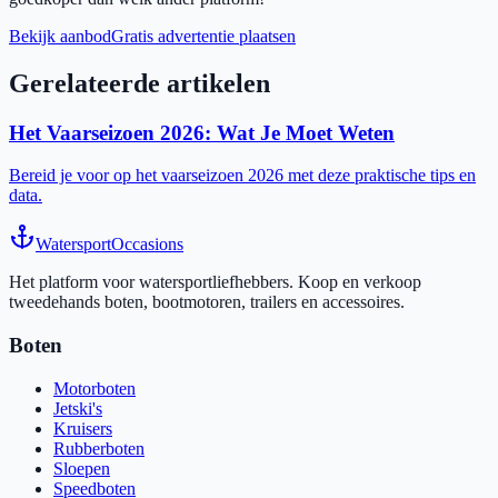
Bekijk aanbod
Gratis advertentie plaatsen
Gerelateerde artikelen
Het Vaarseizoen 2026: Wat Je Moet Weten
Bereid je voor op het vaarseizoen 2026 met deze praktische tips en
data.
Watersport
Occasions
Het platform voor watersportliefhebbers. Koop en verkoop
tweedehands boten, bootmotoren, trailers en accessoires.
Boten
Motorboten
Jetski's
Kruisers
Rubberboten
Sloepen
Speedboten