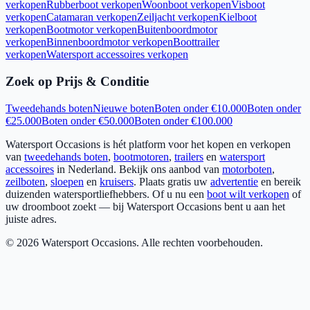
verkopen
Rubberboot verkopen
Woonboot verkopen
Visboot
verkopen
Catamaran verkopen
Zeiljacht verkopen
Kielboot
verkopen
Bootmotor verkopen
Buitenboordmotor
verkopen
Binnenboordmotor verkopen
Boottrailer
verkopen
Watersport accessoires verkopen
Zoek op Prijs & Conditie
Tweedehands boten
Nieuwe boten
Boten onder €10.000
Boten onder
€25.000
Boten onder €50.000
Boten onder €100.000
Watersport Occasions is hét platform voor het kopen en verkopen
van
tweedehands boten
,
bootmotoren
,
trailers
en
watersport
accessoires
in Nederland. Bekijk ons aanbod van
motorboten
,
zeilboten
,
sloepen
en
kruisers
. Plaats gratis uw
advertentie
en bereik
duizenden watersportliefhebbers. Of u nu een
boot wilt verkopen
of
uw droomboot zoekt — bij Watersport Occasions bent u aan het
juiste adres.
©
2026
Watersport Occasions. Alle rechten voorbehouden.