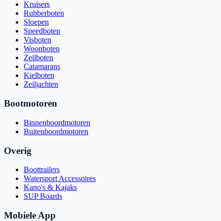
Kruisers
Rubberboten
Sloepen
Speedboten
Visboten
Woonboten
Zeilboten
Catamarans
Kielboten
Zeiljachten
Bootmotoren
Binnenboordmotoren
Buitenboordmotoren
Overig
Boottrailers
Watersport Accessoires
Kano's & Kajaks
SUP Boards
Mobiele App