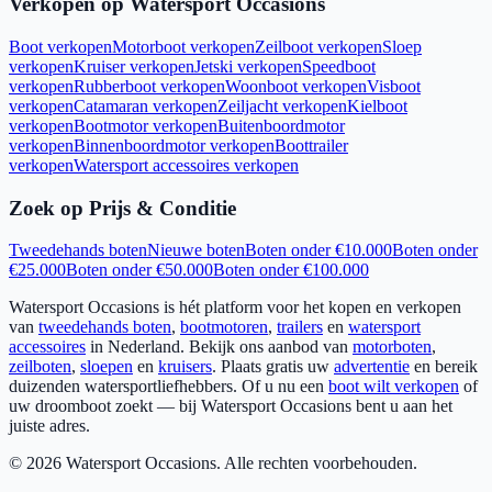
Verkopen op Watersport Occasions
Boot verkopen
Motorboot verkopen
Zeilboot verkopen
Sloep
verkopen
Kruiser verkopen
Jetski verkopen
Speedboot
verkopen
Rubberboot verkopen
Woonboot verkopen
Visboot
verkopen
Catamaran verkopen
Zeiljacht verkopen
Kielboot
verkopen
Bootmotor verkopen
Buitenboordmotor
verkopen
Binnenboordmotor verkopen
Boottrailer
verkopen
Watersport accessoires verkopen
Zoek op Prijs & Conditie
Tweedehands boten
Nieuwe boten
Boten onder €10.000
Boten onder
€25.000
Boten onder €50.000
Boten onder €100.000
Watersport Occasions is hét platform voor het kopen en verkopen
van
tweedehands boten
,
bootmotoren
,
trailers
en
watersport
accessoires
in Nederland. Bekijk ons aanbod van
motorboten
,
zeilboten
,
sloepen
en
kruisers
. Plaats gratis uw
advertentie
en bereik
duizenden watersportliefhebbers. Of u nu een
boot wilt verkopen
of
uw droomboot zoekt — bij Watersport Occasions bent u aan het
juiste adres.
©
2026
Watersport Occasions. Alle rechten voorbehouden.