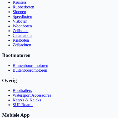
Kruisers
Rubberboten
Sloepen
Speedboten
Visboten
Woonboten
Zeilboten
Catamarans
Kielboten
Zeiljachten
Bootmotoren
Binnenboordmotoren
Buitenboordmotoren
Overig
Boottrailers
Watersport Accessoires
Kano's & Kajaks
SUP Boards
Mobiele App