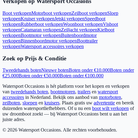
Verkopen op Watersport Occasions
Boot verkopen
Motorboot verkopen
Zeilboot verkopen
Sloep
verkopen
Kruiser verkopen
Jetski verkopen
Speedboot
verkopen
Rubberboot verkopen
Woonboot verkopen
Visboot
verkopen
Catamaran verkopen
Zeiljacht verkopen
Kielboot
verkopen
Bootmotor verkopen
Buitenboordmotor
verkopen
Binnenboordmotor verkopen
Boottrailer
verkopen
Watersport accessoires verkopen
Zoek op Prijs & Conditie
Tweedehands boten
Nieuwe boten
Boten onder €10.000
Boten onder
€25.000
Boten onder €50.000
Boten onder €100.000
Watersport Occasions is hét platform voor het kopen en verkopen
van
tweedehands boten
,
bootmotoren
,
trailers
en
watersport
accessoires
in Nederland. Bekijk ons aanbod van
motorboten
,
zeilboten
,
sloepen
en
kruisers
. Plaats gratis uw
advertentie
en bereik
duizenden watersportliefhebbers. Of u nu een
boot wilt verkopen
of
uw droomboot zoekt — bij Watersport Occasions bent u aan het
juiste adres.
©
2026
Watersport Occasions. Alle rechten voorbehouden.