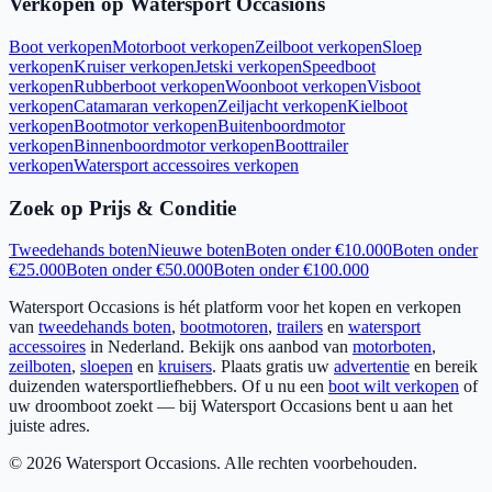
Verkopen op Watersport Occasions
Boot verkopen
Motorboot verkopen
Zeilboot verkopen
Sloep
verkopen
Kruiser verkopen
Jetski verkopen
Speedboot
verkopen
Rubberboot verkopen
Woonboot verkopen
Visboot
verkopen
Catamaran verkopen
Zeiljacht verkopen
Kielboot
verkopen
Bootmotor verkopen
Buitenboordmotor
verkopen
Binnenboordmotor verkopen
Boottrailer
verkopen
Watersport accessoires verkopen
Zoek op Prijs & Conditie
Tweedehands boten
Nieuwe boten
Boten onder €10.000
Boten onder
€25.000
Boten onder €50.000
Boten onder €100.000
Watersport Occasions is hét platform voor het kopen en verkopen
van
tweedehands boten
,
bootmotoren
,
trailers
en
watersport
accessoires
in Nederland. Bekijk ons aanbod van
motorboten
,
zeilboten
,
sloepen
en
kruisers
. Plaats gratis uw
advertentie
en bereik
duizenden watersportliefhebbers. Of u nu een
boot wilt verkopen
of
uw droomboot zoekt — bij Watersport Occasions bent u aan het
juiste adres.
©
2026
Watersport Occasions. Alle rechten voorbehouden.