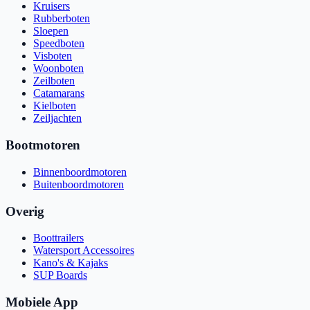
Kruisers
Rubberboten
Sloepen
Speedboten
Visboten
Woonboten
Zeilboten
Catamarans
Kielboten
Zeiljachten
Bootmotoren
Binnenboordmotoren
Buitenboordmotoren
Overig
Boottrailers
Watersport Accessoires
Kano's & Kajaks
SUP Boards
Mobiele App