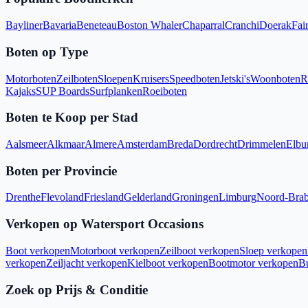
Bayliner
Bavaria
Beneteau
Boston Whaler
Chaparral
Cranchi
Doerak
Fair
Boten op Type
Motorboten
Zeilboten
Sloepen
Kruisers
Speedboten
Jetski's
Woonboten
R
Kajaks
SUP Boards
Surfplanken
Roeiboten
Boten te Koop per Stad
Aalsmeer
Alkmaar
Almere
Amsterdam
Breda
Dordrecht
Drimmelen
Elbu
Boten per Provincie
Drenthe
Flevoland
Friesland
Gelderland
Groningen
Limburg
Noord-Brab
Verkopen op Watersport Occasions
Boot verkopen
Motorboot verkopen
Zeilboot verkopen
Sloep verkopen
verkopen
Zeiljacht verkopen
Kielboot verkopen
Bootmotor verkopen
B
Zoek op Prijs & Conditie