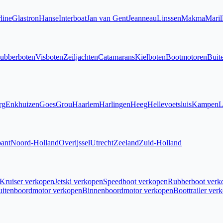
line
Glastron
Hanse
Interboat
Jan van Gent
Jeanneau
Linssen
Makma
Maril
ubberboten
Visboten
Zeiljachten
Catamarans
Kielboten
Bootmotoren
Buit
rg
Enkhuizen
Goes
Grou
Haarlem
Harlingen
Heeg
Hellevoetsluis
Kampen
L
ant
Noord-Holland
Overijssel
Utrecht
Zeeland
Zuid-Holland
Kruiser verkopen
Jetski verkopen
Speedboot verkopen
Rubberboot verk
uitenboordmotor verkopen
Binnenboordmotor verkopen
Boottrailer ver