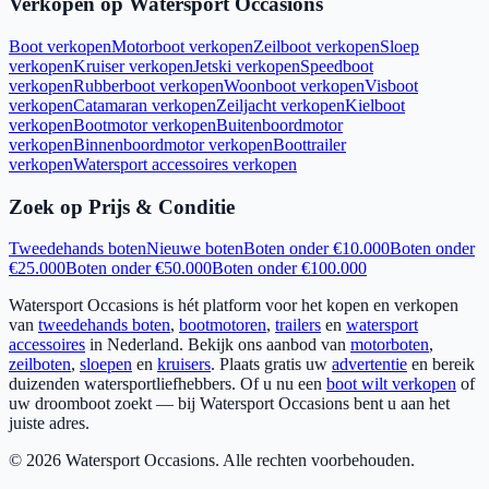
Verkopen op Watersport Occasions
Boot verkopen
Motorboot verkopen
Zeilboot verkopen
Sloep
verkopen
Kruiser verkopen
Jetski verkopen
Speedboot
verkopen
Rubberboot verkopen
Woonboot verkopen
Visboot
verkopen
Catamaran verkopen
Zeiljacht verkopen
Kielboot
verkopen
Bootmotor verkopen
Buitenboordmotor
verkopen
Binnenboordmotor verkopen
Boottrailer
verkopen
Watersport accessoires verkopen
Zoek op Prijs & Conditie
Tweedehands boten
Nieuwe boten
Boten onder €10.000
Boten onder
€25.000
Boten onder €50.000
Boten onder €100.000
Watersport Occasions is hét platform voor het kopen en verkopen
van
tweedehands boten
,
bootmotoren
,
trailers
en
watersport
accessoires
in Nederland. Bekijk ons aanbod van
motorboten
,
zeilboten
,
sloepen
en
kruisers
. Plaats gratis uw
advertentie
en bereik
duizenden watersportliefhebbers. Of u nu een
boot wilt verkopen
of
uw droomboot zoekt — bij Watersport Occasions bent u aan het
juiste adres.
©
2026
Watersport Occasions. Alle rechten voorbehouden.