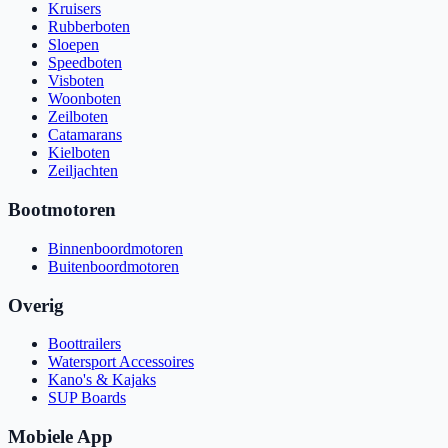
Kruisers
Rubberboten
Sloepen
Speedboten
Visboten
Woonboten
Zeilboten
Catamarans
Kielboten
Zeiljachten
Bootmotoren
Binnenboordmotoren
Buitenboordmotoren
Overig
Boottrailers
Watersport Accessoires
Kano's & Kajaks
SUP Boards
Mobiele App