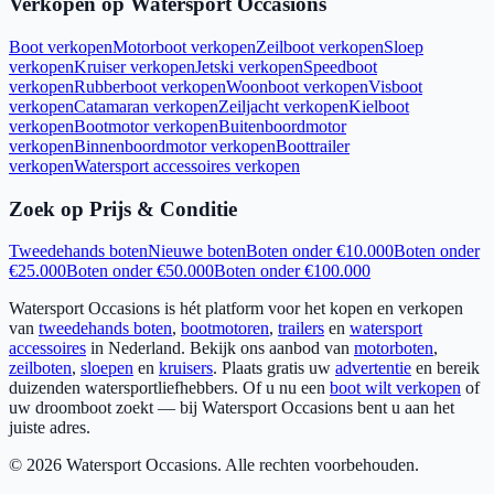
Verkopen op Watersport Occasions
Boot verkopen
Motorboot verkopen
Zeilboot verkopen
Sloep
verkopen
Kruiser verkopen
Jetski verkopen
Speedboot
verkopen
Rubberboot verkopen
Woonboot verkopen
Visboot
verkopen
Catamaran verkopen
Zeiljacht verkopen
Kielboot
verkopen
Bootmotor verkopen
Buitenboordmotor
verkopen
Binnenboordmotor verkopen
Boottrailer
verkopen
Watersport accessoires verkopen
Zoek op Prijs & Conditie
Tweedehands boten
Nieuwe boten
Boten onder €10.000
Boten onder
€25.000
Boten onder €50.000
Boten onder €100.000
Watersport Occasions is hét platform voor het kopen en verkopen
van
tweedehands boten
,
bootmotoren
,
trailers
en
watersport
accessoires
in Nederland. Bekijk ons aanbod van
motorboten
,
zeilboten
,
sloepen
en
kruisers
. Plaats gratis uw
advertentie
en bereik
duizenden watersportliefhebbers. Of u nu een
boot wilt verkopen
of
uw droomboot zoekt — bij Watersport Occasions bent u aan het
juiste adres.
©
2026
Watersport Occasions. Alle rechten voorbehouden.