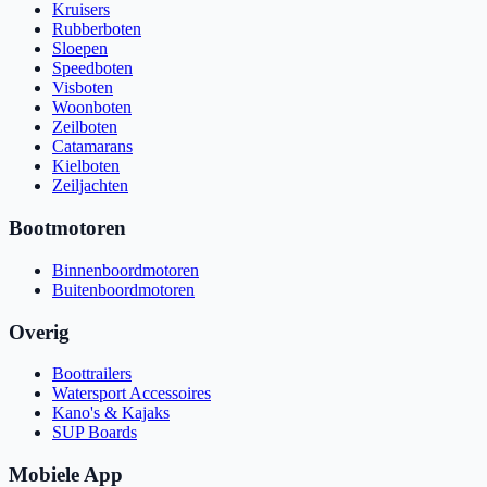
Kruisers
Rubberboten
Sloepen
Speedboten
Visboten
Woonboten
Zeilboten
Catamarans
Kielboten
Zeiljachten
Bootmotoren
Binnenboordmotoren
Buitenboordmotoren
Overig
Boottrailers
Watersport Accessoires
Kano's & Kajaks
SUP Boards
Mobiele App