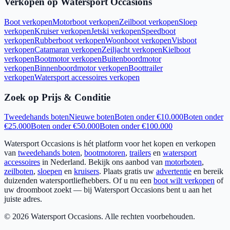
Verkopen op Watersport Occasions
Boot verkopen
Motorboot verkopen
Zeilboot verkopen
Sloep
verkopen
Kruiser verkopen
Jetski verkopen
Speedboot
verkopen
Rubberboot verkopen
Woonboot verkopen
Visboot
verkopen
Catamaran verkopen
Zeiljacht verkopen
Kielboot
verkopen
Bootmotor verkopen
Buitenboordmotor
verkopen
Binnenboordmotor verkopen
Boottrailer
verkopen
Watersport accessoires verkopen
Zoek op Prijs & Conditie
Tweedehands boten
Nieuwe boten
Boten onder €10.000
Boten onder
€25.000
Boten onder €50.000
Boten onder €100.000
Watersport Occasions is hét platform voor het kopen en verkopen
van
tweedehands boten
,
bootmotoren
,
trailers
en
watersport
accessoires
in Nederland. Bekijk ons aanbod van
motorboten
,
zeilboten
,
sloepen
en
kruisers
. Plaats gratis uw
advertentie
en bereik
duizenden watersportliefhebbers. Of u nu een
boot wilt verkopen
of
uw droomboot zoekt — bij Watersport Occasions bent u aan het
juiste adres.
©
2026
Watersport Occasions. Alle rechten voorbehouden.