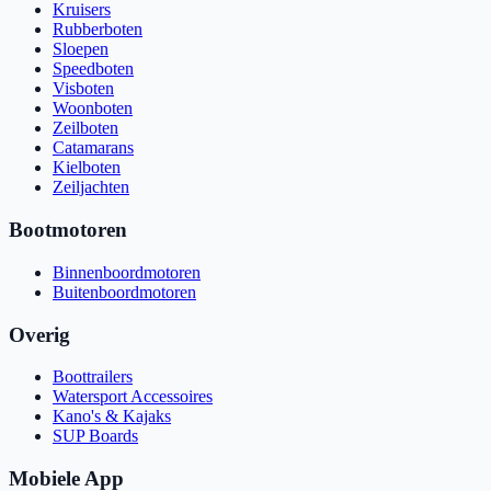
Kruisers
Rubberboten
Sloepen
Speedboten
Visboten
Woonboten
Zeilboten
Catamarans
Kielboten
Zeiljachten
Bootmotoren
Binnenboordmotoren
Buitenboordmotoren
Overig
Boottrailers
Watersport Accessoires
Kano's & Kajaks
SUP Boards
Mobiele App