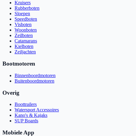
Kruisers
Rubberboten
Sloepen
Speedboten
Visboten
Woonboten
Zeilboten
Catamarans
Kielboten
Zeiljachten
Bootmotoren
Binnenboordmotoren
Buitenboordmotoren
Overig
Boottrailers
Watersport Accessoires
Kano's & Kajaks
SUP Boards
Mobiele App