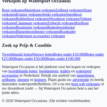
Verkopen op Watersport Occasions
Boot verkopen
Motorboot verkopen
Zeilboot verkopen
Sloep
verkopen
Kruiser verkopen
Jetski verkopen
Speedboot
verkopen
Rubberboot verkopen
Woonboot verkopen
Visboot
verkopen
Catamaran verkopen
Zeiljacht verkopen
Kielboot
verkopen
Bootmotor verkopen
Buitenboordmotor
verkopen
Binnenboordmotor verkopen
Boottrailer
verkopen
Watersport accessoires verkopen
Zoek op Prijs & Conditie
Tweedehands boten
Nieuwe boten
Boten onder €10.000
Boten onder
€25.000
Boten onder €50.000
Boten onder €100.000
Watersport Occasions is hét platform voor het kopen en verkopen
van
tweedehands boten
,
bootmotoren
,
trailers
en
watersport
accessoires
in Nederland. Bekijk ons aanbod van
motorboten
,
zeilboten
,
sloepen
en
kruisers
. Plaats gratis uw
advertentie
en bereik
duizenden watersportliefhebbers. Of u nu een
boot wilt verkopen
of
uw droomboot zoekt — bij Watersport Occasions bent u aan het
juiste adres.
©
2026
Watersport Occasions. Alle rechten voorbehouden.